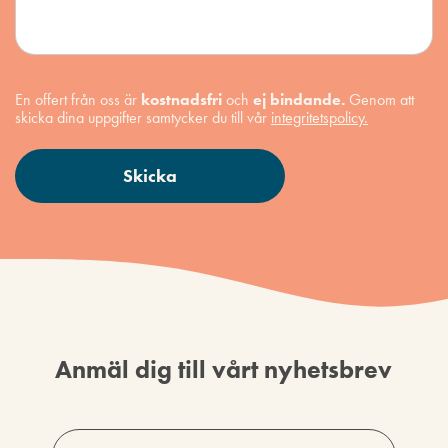
En offert från oss är
kostnadsfri
och
ej bindande.
Genom att
skicka dina uppgifter samtycker du till vår
integritetspolicy.
Anmäl dig till vårt nyhetsbrev