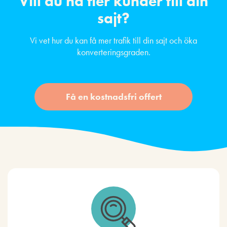
Vill du ha fler kunder till din
sajt?
Vi vet hur du kan få mer trafik till din sajt och öka
konverteringsgraden.
Få en kostnadsfri offert