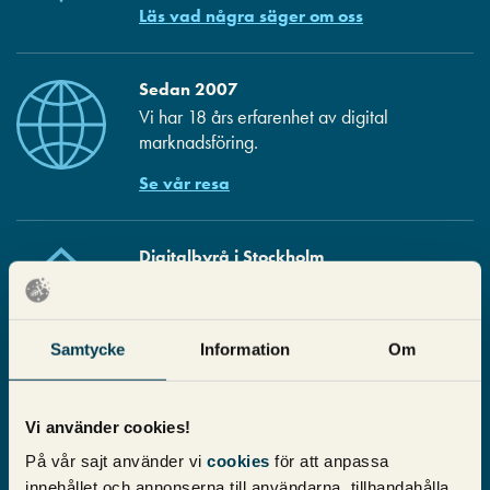
Läs vad några säger om oss
Sedan 2007
Vi har 18 års erfarenhet av digital
marknadsföring.
Se vår resa
Digitalbyrå i Stockholm
Från vårt fina kontor i Stockholm hjälper vi
kunder över hela Sverige och världen.
Kontakta oss nu
Samtycke
Information
Om
Medarbetarägt
Vi använder cookies!
Pineberry ägs till stor del av vi som jobbar
På vår sajt använder vi
cookies
för att anpassa
här! Alla heltidsanställda erbjuds att
innehållet och annonserna till användarna, tillhandahålla