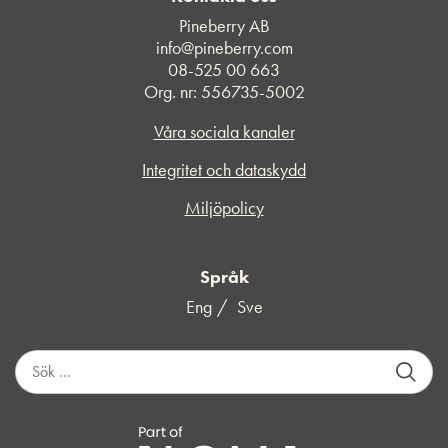
Pineberry AB
info@pineberry.com
08-525 00 663
Org. nr: 556735-5002
Våra sociala kanaler
Integritet och dataskydd
Miljöpolicy
Språk
Eng
Sve
S
ö
k
e
f
t