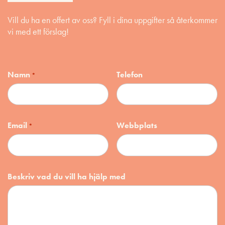
Vill du ha en offert av oss? Fyll i dina uppgifter så återkommer
vi med ett förslag!
Namn
Telefon
*
Email
Webbplats
*
Beskriv vad du vill ha hjälp med