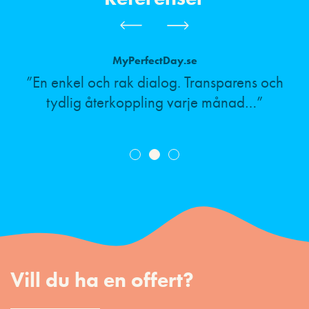
MyPerfectDay.se
”En enkel och rak dialog. Transparens och
tydlig återkoppling varje månad…”
Vill du ha en offert?