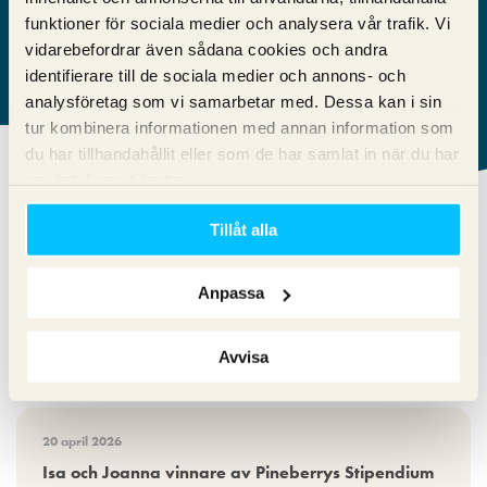
investera i företaget.
funktioner för sociala medier och analysera vår trafik. Vi
vidarebefordrar även sådana cookies och andra
Läs hur det gick till!
identifierare till de sociala medier och annons- och
analysföretag som vi samarbetar med. Dessa kan i sin
tur kombinera informationen med annan information som
du har tillhandahållit eller som de har samlat in när du har
använt deras tjänster.
Nyheter från Pineberry
Tillåt alla
Vad händer på Pineberry? Här kan du läsa vad som är
aktuellt hos oss.
Anpassa
Läs alla
Avvisa
20 april 2026
Isa och Joanna vinnare av Pineberrys Stipendium