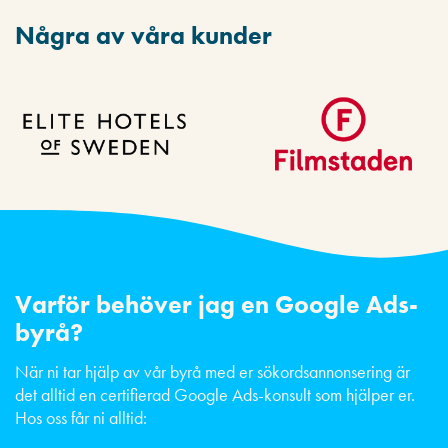
Några av våra kunder
Varför behöver jag en Google Ads-
byrå?
När ni tar hjälp av vår byrå med er sökordsannonsering är
det alltid en certifierad Google Ads-konsult som hjälper er.
Hos oss får ni alltid: