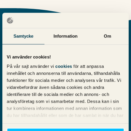
Tre myter om Google Ads enligt
Samtycke
Information
Om
Michael Wahlgren
”Google Ads är enkelt.”
Vi använder cookies!
På vår sajt använder vi
cookies
för att anpassa
Detta är en myt som
innehållet och annonserna till användarna, tillhandahålla
Google själva odlar
med stor framgång.
funktioner för sociala medier och analysera vår trafik. Vi
Tittar du på Googles
vidarebefordrar även sådana cookies och andra
egen
identifierare till de sociala medier och annons- och
marknadsföring för
analysföretag som vi samarbetar med. Dessa kan i sin
Google Ads är det
tur kombinera informationen med annan information som
väldigt lätt att tro att
du har tillhandahållit eller som de har samlat in när du har
det är hur enkelt
använt deras tjänster.
som helst och att du kan komma igång med din annonsering