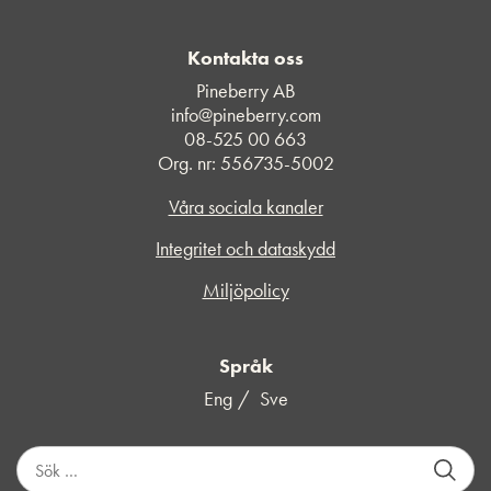
Kontakta oss
Pineberry AB
info@pineberry.com
08-525 00 663
Org. nr: 556735-5002
Våra sociala kanaler
Integritet och dataskydd
Miljöpolicy
Språk
Eng
Sve
S
ö