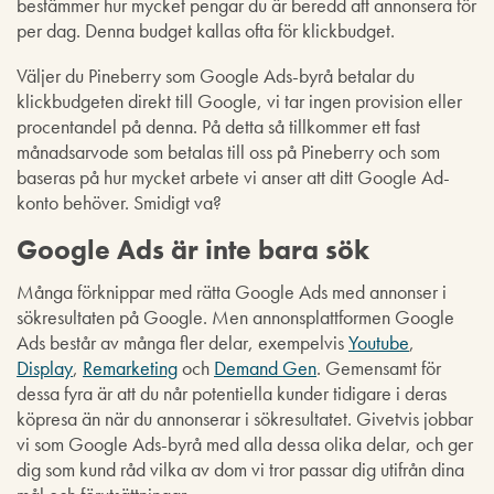
bestämmer hur mycket pengar du är beredd att annonsera för
per dag. Denna budget kallas ofta för klickbudget.
Väljer du Pineberry som Google Ads-byrå betalar du
klickbudgeten direkt till Google, vi tar ingen provision eller
procentandel på denna. På detta så tillkommer ett fast
månadsarvode som betalas till oss på Pineberry och som
baseras på hur mycket arbete vi anser att ditt Google Ad-
konto behöver. Smidigt va?
Google Ads är inte bara sök
Många förknippar med rätta Google Ads med annonser i
sökresultaten på Google. Men annonsplattformen Google
Ads består av många fler delar, exempelvis
Youtube
,
Display
,
Remarketing
och
Demand Gen
. Gemensamt för
dessa fyra är att du når potentiella kunder tidigare i deras
köpresa än när du annonserar i sökresultatet. Givetvis jobbar
vi som Google Ads-byrå med alla dessa olika delar, och ger
dig som kund råd vilka av dom vi tror passar dig utifrån dina