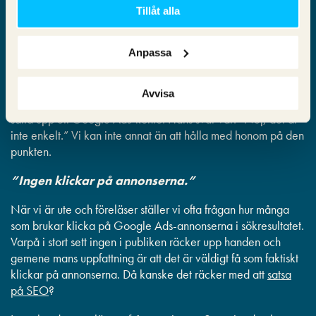
direkt. Absolut kan du det, men i slutändan blir det inte bra
Tillåt alla
om du tar den enkla vägen som Google förespråkar. Du
behöver ta några omvägar för att se till att din Google
Anpassa
annonsering blir så lönsam som möjligt.
Vi besökte ett Google-evenemang där en högt uppsatt chef
Avvisa
på Google fick frågan om han själv ansåg det vara enkelt att
sätta upp ett Google Ads-konto. Hans svar var: ”Nej, det är
inte enkelt.” Vi kan inte annat än att hålla med honom på den
punkten.
”Ingen klickar på annonserna.”
När vi är ute och föreläser ställer vi ofta frågan hur många
som brukar klicka på Google Ads-annonserna i sökresultatet.
Varpå i stort sett ingen i publiken räcker upp handen och
gemene mans uppfattning är att det är väldigt få som faktiskt
klickar på annonserna. Då kanske det räcker med att
satsa
på SEO
?