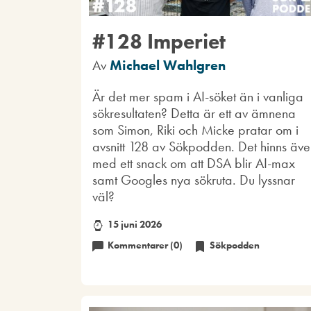
#128 Imperiet
Av
Michael Wahlgren
Är det mer spam i AI-söket än i vanliga
sökresultaten? Detta är ett av ämnena
som Simon, Riki och Micke pratar om i
avsnitt 128 av Sökpodden. Det hinns äve
med ett snack om att DSA blir AI-max
samt Googles nya sökruta. Du lyssnar
väl?
15 juni 2026
Kommentarer (0)
Sökpodden