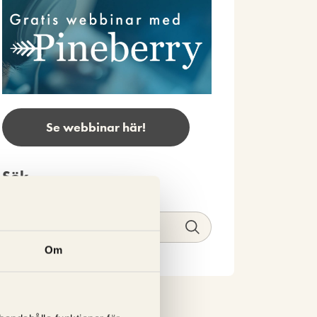
Se webbinar här!
Sök
Om