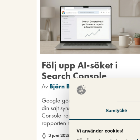
Följ upp AI-söket i
Search Console
Av
Björn Bydén
Google gör det lite lättare att förstå hur
din sajt syns i AI-söket med en ny Search
Samtycke
Console-rapport. Tyvärr kommer den ny
rapporten med två stora brister.
Vi använder cookies!
3 juni 2026