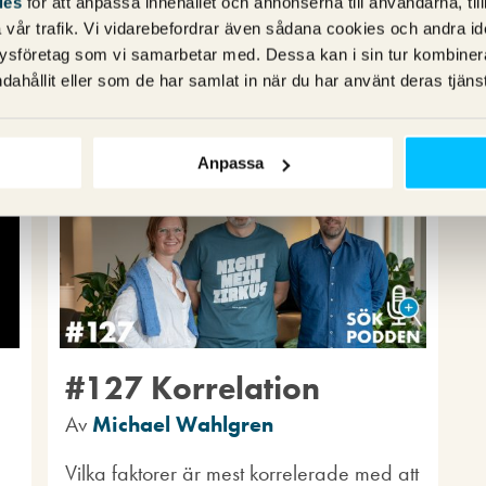
ies
för att anpassa innehållet och annonserna till användarna, til
26 maj 2026
vår trafik. Vi vidarebefordrar även sådana cookies och andra ident
ysföretag som vi samarbetar med. Dessa kan i sin tur kombine
Kommentarer (0)
SEO
dahållit eller som de har samlat in när du har använt deras tjänst
Anpassa
#127 Korrelation
Av
Michael Wahlgren
Vilka faktorer är mest korrelerade med att