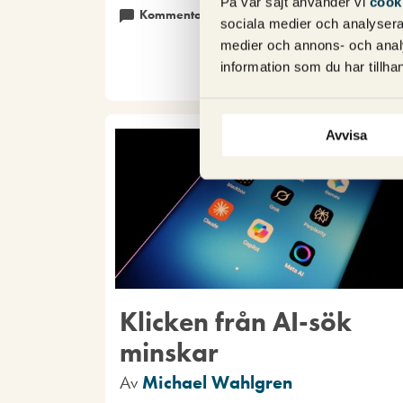
På vår sajt använder vi
cook
Kommentarer (0)
SEO
sociala medier och analysera 
medier och annons- och anal
information som du har tillhan
Avvisa
Klicken från AI-sök
minskar
Av
Michael Wahlgren