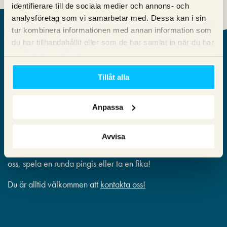
identifierare till de sociala medier och annons- och
analysföretag som vi samarbetar med. Dessa kan i sin
tur kombinera informationen med annan information som
Vårt kontor
du har tillhandahållit eller som de har samlat in när du har
använt deras tjänster.
Tillåt alla
Slussen, Stockholm
Anpassa
Vårt kontor är i fina lokaler mitt i centrala Stockholm. Kom
Avvisa
gärna förbi och hälsa på! Adressen är Stadsgården 6, 116 45
Stockholm. Kom gärna förbi och prata marknadsföring med
oss, spela en runda pingis eller ta en fika!
Du är alltid välkommen att
kontakta oss!