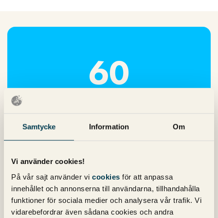
60
medarbetare
Idag utgörs vårt team av 60 personer med
Samtycke
Information
Om
kompletterande kompetenser och lång erfarenhet av
branschen.
Vi använder cookies!
På vår sajt använder vi
cookies
för att anpassa
innehållet och annonserna till användarna, tillhandahålla
funktioner för sociala medier och analysera vår trafik. Vi
vidarebefordrar även sådana cookies och andra