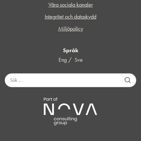
Våra sociala kanaler
Integritet och dataskydd
Miljöpolicy
Språk
Eng
Sve
S
ö
k
e
f
t
e
r
: