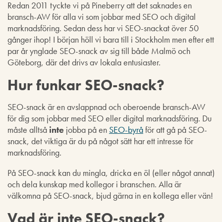
Redan 2011 tyckte vi på Pineberry att det saknades en
bransch-AW för alla vi som jobbar med SEO och digital
marknadsföring. Sedan dess har vi SEO-snackat över 50
gånger ihop! I början höll vi bara till i Stockholm men efter ett
par år ynglade SEO-snack av sig till både Malmö och
Göteborg, där det drivs av lokala entusiaster.
Hur funkar SEO-snack?
SEO-snack är en avslappnad och oberoende bransch-AW
för dig som jobbar med SEO eller digital marknadsföring. Du
måste alltså
inte
jobba på en
SEO-byrå
för att gå på SEO-
snack, det viktiga är du på något sätt har ett intresse för
marknadsföring.
På SEO-snack kan du mingla, dricka en öl (eller något annat)
och dela kunskap med kollegor i branschen. Alla är
välkomna på SEO-snack, bjud gärna in en kollega eller vän!
Vad är inte SEO-snack?