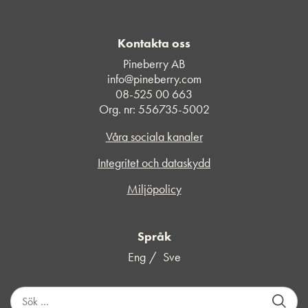
Kontakta oss
Pineberry AB
info@pineberry.com
08-525 00 663
Org. nr: 556735-5002
Våra sociala kanaler
Integritet och dataskydd
Miljöpolicy
Språk
Eng
Sve
S
ö