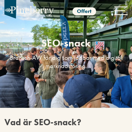
Offert
SEO-snack
Bransch-AW för dig som jobbar med digital
marknadsföring.
Vad är SEO-snack?