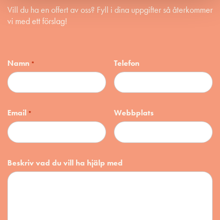
Vill du ha en offert av oss? Fyll i dina uppgifter så återkommer
vi med ett förslag!
Namn
Telefon
*
Email
Webbplats
*
Beskriv vad du vill ha hjälp med