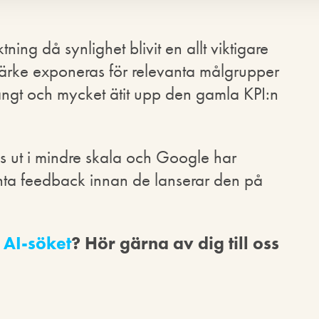
iktning då synlighet blivit en allt viktigare
umärke exponeras för relevanta målgrupper
ngt och mycket ätit upp den gamla KPI:n
as ut i mindre skala och Google har
ta feedback innan de lanserar den på
i
AI-söket
? Hör gärna av dig till oss