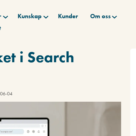
r
Kunskap
Kunder
Om oss
t
ket i Search
6-06-04