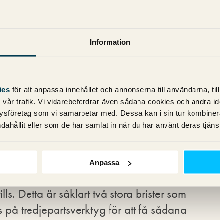
sammanfattningarna på Google. Nu tar
r klarhet i detta.
pport kan du följa:
Information
av dina URL:er visas i ett AI-svar.
sas i AI-svar.
ies
för att anpassa innehållet och annonserna till användarna, til
sas på i AI-svar.
vår trafik. Vi vidarebefordrar även sådana cookies och andra ident
ysföretag som vi samarbetar med. Dessa kan i sin tur kombine
sktop, mobil) som triggar AI-svar.
dahållit eller som de har samlat in när du har använt deras tjänst
varen över tid.
får vi inte se antal klick eller ens vilka
Anpassa
r AI-svaren. Åtminstone inte enligt det
s. Detta är såklart två stora brister som
oss på tredjepartsverktyg för att få sådana