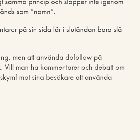
ligt samma princip och släpper inte igenom
vänds som ”namn”.
rer på sin sida lär i slutändan bara slå
gång, men att använda dofollow på
. Vill man ha kommentarer och debatt om
n skymf mot sina besökare att använda