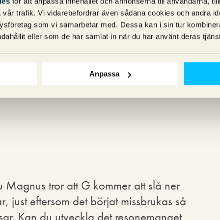
ies
för att anpassa innehållet och annonserna till användarna, til
vår trafik. Vi vidarebefordrar även sådana cookies och andra ident
ysföretag som vi samarbetar med. Dessa kan i sin tur kombine
dahållit eller som de har samlat in när du har använt deras tjänst
 kommentarer öka. Kanske skulle alla som
rja använda sig av en liknande regellista
Anpassa
tarerna med bra post 🙂
du Magnus tror att G kommer att slå ner
 just eftersom det börjat missbrukas så
ar. Kan du utveckla det resonemanget,