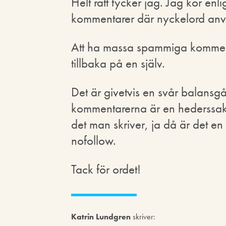
Helt rätt tycker jag. Jag kör en
kommentarer där nyckelord an
Att ha massa spammiga kommenta
tillbaka på en själv.
Det är givetvis en svår balans
kommentarerna är en hederssak
det man skriver, ja då är det e
nofollow.
Tack för ordet!
Katrin Lundgren
skriver: