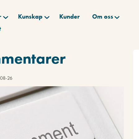
r
Kunskap
Kunder
Om oss
t
mmentarer
4-08-26