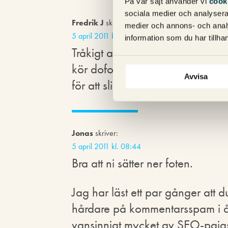
På vår sajt använder vi
cook
sociala medier och analysera 
Fredrik J
skriver:
medier och annons- och anal
5 april 2011 kl. 08:42
information som du har tillhan
Tråkigt att se ”spammandet” av
kör dofollow på sina bloggar bö
Avvisa
för att slippa de där 3 kommen
Jonas
skriver:
5 april 2011 kl. 08:44
Bra att ni sätter ner foten.
Jag har läst ett par gånger att 
hårdare på kommentarsspam i år,
vansinnigt mycket av SEO-pajas