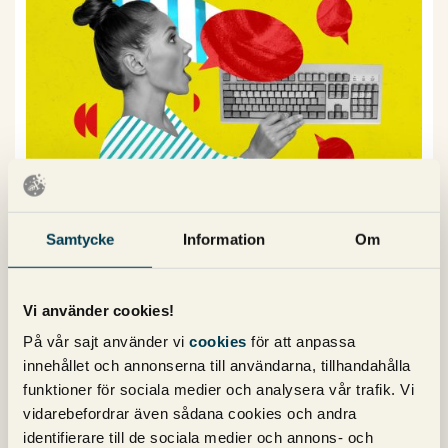
Därför gör forumen comeback på
Samtycke
Information
Om
Google
Av
Björn Bydén
Vi använder cookies!
De klassiska forumen har på senare tid gjort en oväntad
På vår sajt använder vi
cookies
för att anpassa
comeback på Google, med Reddit i spetsen. Varför har
innehållet och annonserna till användarna, tillhandahålla
det blivit så och hur kommer det att se ut i framtiden?
funktioner för sociala medier och analysera vår trafik. Vi
15 oktober 2024
vidarebefordrar även sådana cookies och andra
Kommentarer (0)
SEO
,
Sociala medier
identifierare till de sociala medier och annons- och