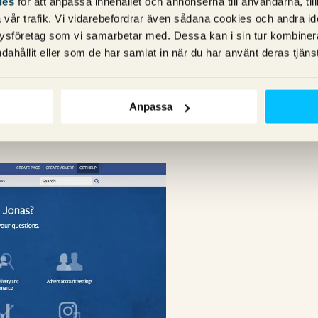
ies
för att anpassa innehållet och annonserna till användarna, til
vår trafik. Vi vidarebefordrar även sådana cookies och andra ident
ysföretag som vi samarbetar med. Dessa kan i sin tur kombine
dahållit eller som de har samlat in när du har använt deras tjänst
 du vidare under ”Additional Support” till
Anpassa