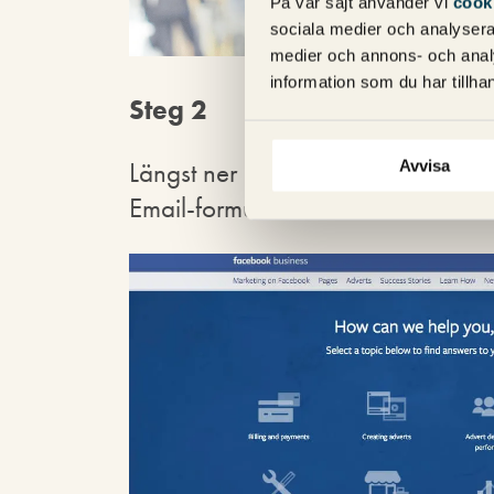
På vår sajt använder vi
cook
sociala medier och analysera 
medier och annons- och anal
information som du har tillhan
Steg 2
Längst ner på supportsidan klickar
Avvisa
Email-formuläret.