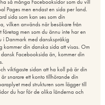
ha så många Facebooksidor som du vill
obal Pages men endast en sida per land.
ard sida som kan ses som din
ida, vilken används när besökare från
itt företag men som du ännu inte har en
du i Danmark med danskspråkig
tag kommer din danska sida att visas. Om
n dansk Facebooksida än, kommer din
s.
h viktigaste sidan att ha koll på är din
 är snarare ett konto tillhörande din
araplyet med strukturen som lägger till
sidor du har för de olika länderna och