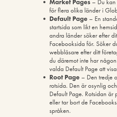
Market Pages
– Du kan 
för flera olika länder i Gl
Default Page
– En stand
startsida som likt en hems
andra länder söker efter d
Facebooksida för. Söker 
webbläsare efter ditt före
du däremot inte har någo
valda Default Page att visa
Root Page
– Den tredje oc
rotsida. Den är osynlig och
Default Page. Rotsidan är p
eller tar bort de Facebook
språken.