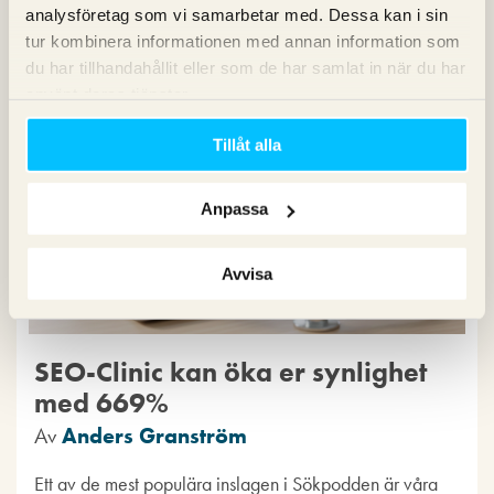
11 december 2025
analysföretag som vi samarbetar med. Dessa kan i sin
tur kombinera informationen med annan information som
Kommentarer (0)
SEO
du har tillhandahållit eller som de har samlat in när du har
använt deras tjänster.
Tillåt alla
Anpassa
Avvisa
SEO-Clinic kan öka er synlighet
med 669%
Av
Anders Granström
Ett av de mest populära inslagen i Sökpodden är våra