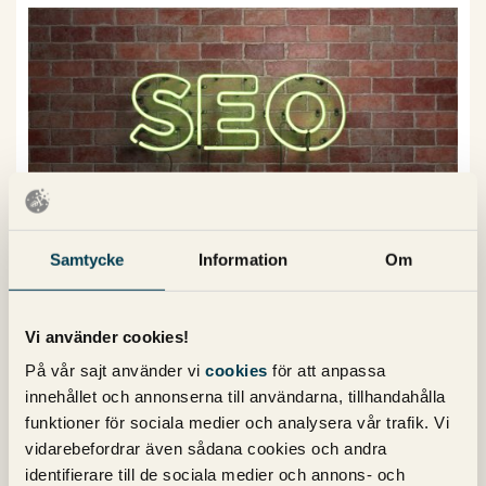
Samtycke
Information
Om
Skapa förtroende och affärer
med B2B SEO
Av
Michael Wahlgren
Vi använder cookies!
På vår sajt använder vi
cookies
för att anpassa
B2B-köp startar ofta på Google, ändå är SEO för B2B i
innehållet och annonserna till användarna, tillhandahålla
många fall underutnyttjat. I denna artikel går vi igenom
funktioner för sociala medier och analysera vår trafik. Vi
hur SEO kan bli en motor i marknadsföringen för B2B-
vidarebefordrar även sådana cookies och andra
företag.
identifierare till de sociala medier och annons- och