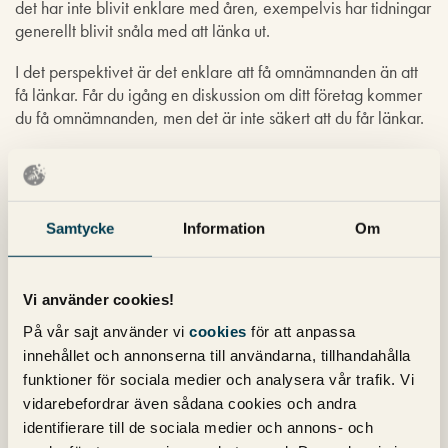
det har inte blivit enklare med åren, exempelvis har tidningar
generellt blivit snåla med att länka ut.
I det perspektivet är det enklare att få omnämnanden än att
få länkar. Får du igång en diskussion om ditt företag kommer
du få omnämnanden, men det är inte säkert att du får länkar.
Lika bra som länkar?
Kommer omnämnanden bli lika viktiga som länkar? Nej, det
tror jag inte. Anledningen är enkel. En länk är ju ett
Samtycke
Information
Om
omnämnande + en länk, så det kommer rimligtvis alltid vara
en fördel att ha både och. Även om skillnaden mellan de två
sannolikt fortsätter att minska.
Vi använder cookies!
På vår sajt använder vi
cookies
för att anpassa
Vad är din syn på omnämnanden? Är det de nya länkarna?
innehållet och annonserna till användarna, tillhandahålla
Kommentera gärna nedan!
funktioner för sociala medier och analysera vår trafik. Vi
vidarebefordrar även sådana cookies och andra
Michael Wahlgren
identifierare till de sociala medier och annons- och
Grundare av Pineberry