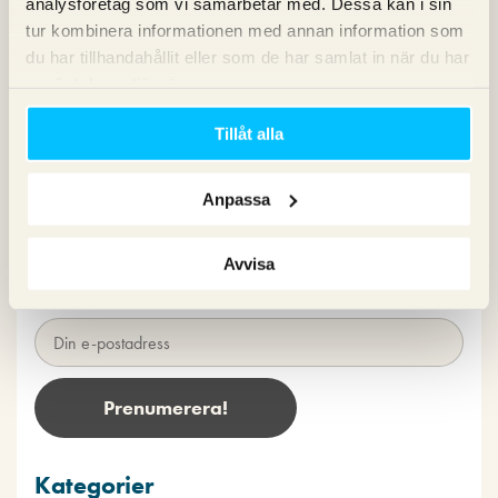
analysföretag som vi samarbetar med. Dessa kan i sin
tur kombinera informationen med annan information som
du har tillhandahållit eller som de har samlat in när du har
använt deras tjänster.
Tillåt alla
Nyhetsbrev
Anpassa
Prenumerera på vårt nyhetsbrev för det
senaste inom SEO, Google Ads och sociala
Avvisa
medier!
Kategorier