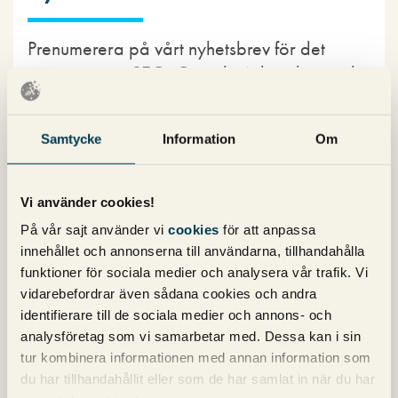
Prenumerera på vårt nyhetsbrev för det
senaste inom SEO, Google Ads och sociala
medier!
Samtycke
Information
Om
Vi använder cookies!
På vår sajt använder vi
cookies
för att anpassa
innehållet och annonserna till användarna, tillhandahålla
Kategorier
funktioner för sociala medier och analysera vår trafik. Vi
vidarebefordrar även sådana cookies och andra
Copy
identifierare till de sociala medier och annons- och
Konvertering
analysföretag som vi samarbetar med. Dessa kan i sin
Marknadsföring
tur kombinera informationen med annan information som
Nyheter om Pineberry
du har tillhandahållit eller som de har samlat in när du har
SEO