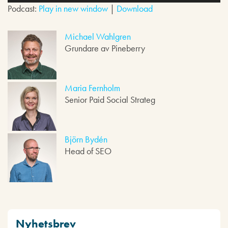
u
Podcast:
Play in new window
|
Download
d
s
p
Michael Wahlgren
e
Grundare av Pineberry
l
a
r
e
Maria Fernholm
Senior Paid Social Strateg
Björn Bydén
Head of SEO
Nyhetsbrev