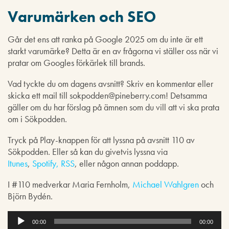
Varumärken och SEO
Går det ens att ranka på Google 2025 om du inte är ett
starkt varumärke? Detta är en av frågorna vi ställer oss när vi
pratar om Googles förkärlek till brands.
Vad tyckte du om dagens avsnitt? Skriv en kommentar eller
skicka ett mail till sokpodden@pineberry.com! Detsamma
gäller om du har förslag på ämnen som du vill att vi ska prata
om i Sökpodden.
Tryck på Play-knappen för att lyssna på avsnitt 110 av
Sökpodden. Eller så kan du givetvis lyssna via
Itunes
,
Spotify,
RSS
, eller någon annan poddapp.
I #110 medverkar Maria Fernholm,
Michael Wahlgren
och
Björn Bydén.
L
j
00:00
00:00