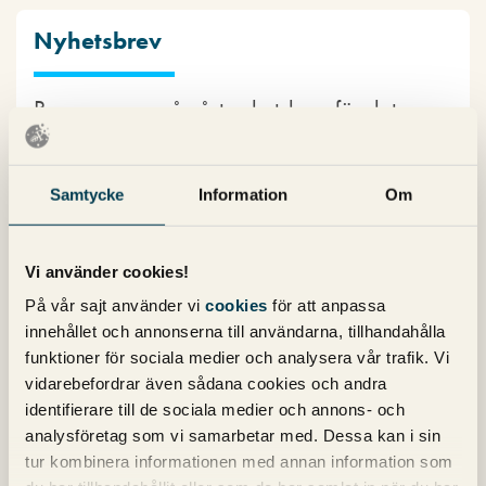
Nyhetsbrev
Prenumerera på vårt nyhetsbrev för det
senaste inom SEO, Google Ads och sociala
medier!
Samtycke
Information
Om
Vi använder cookies!
På vår sajt använder vi
cookies
för att anpassa
innehållet och annonserna till användarna, tillhandahålla
funktioner för sociala medier och analysera vår trafik. Vi
Kategorier
vidarebefordrar även sådana cookies och andra
identifierare till de sociala medier och annons- och
Copy
analysföretag som vi samarbetar med. Dessa kan i sin
Konvertering
tur kombinera informationen med annan information som
Marknadsföring