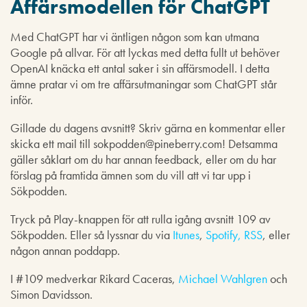
Affärsmodellen för ChatGPT
Med ChatGPT har vi äntligen någon som kan utmana
Google på allvar. För att lyckas med detta fullt ut behöver
OpenAI knäcka ett antal saker i sin affärsmodell. I detta
ämne pratar vi om tre affärsutmaningar som ChatGPT står
inför.
Gillade du dagens avsnitt? Skriv gärna en kommentar eller
skicka ett mail till sokpodden@pineberry.com! Detsamma
gäller såklart om du har annan feedback, eller om du har
förslag på framtida ämnen som du vill att vi tar upp i
Sökpodden.
Tryck på Play-knappen för att rulla igång avsnitt 109 av
Sökpodden. Eller så lyssnar du via
Itunes
,
Spotify,
RSS
, eller
någon annan poddapp.
I #109 medverkar Rikard Caceras,
Michael Wahlgren
och
Simon Davidsson.