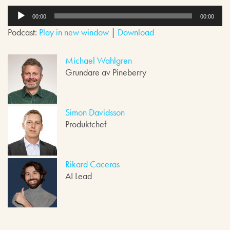
L
j
00:00
00:00
u
Podcast:
Play in new window
|
Download
d
s
p
Michael Wahlgren
e
Grundare av Pineberry
l
a
r
e
Simon Davidsson
Produktchef
Rikard Caceras
AI Lead