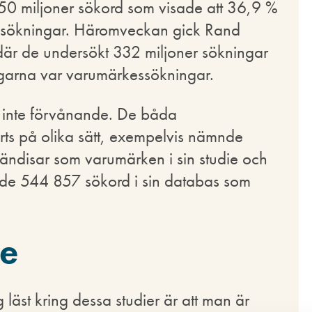
50 miljoner sökord som visade att 36,9 %
ssökningar. Häromveckan gick Rand
är de undersökt 332 miljoner sökningar
garna var varumärkessökningar.
 är inte förvånande. De båda
rts på olika sätt, exempelvis nämnde
 kändisar som varumärken i sin studie och
hade 544 857 sökord i sin databas som
te
st kring dessa studier är att man är