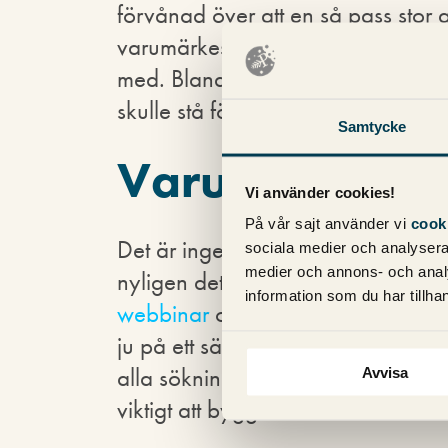
förvånad över att en så pass stor 
varumärkessökningar. Men det fin
med. Bland annat hade Rand själv
skulle stå för cirka 2/3 av alla sö
Samtycke
Varumärke vik
Vi använder cookies!
På vår sajt använder vi
cook
Det är ingen tvekan om att varumär
sociala medier och analysera 
medier och annons- och anal
nyligen detta som ämne i
Sökpod
information som du har tillhan
webbinar
om SEO i stora organisa
ju på ett sätt betydelsen av varu
alla sökningar innehåller varumärk
Avvisa
viktigt att bygga varumärke.