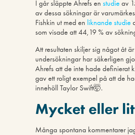
I går släppte Ahrefs en
studie
av 1
av dessa sökningar är varumärke
Fishkin ut med en
liknande studie
d
som visade att 44,19 % av söknin
Att resultaten skiljer sig något åt
undersökningar har säkerligen gjo
Ahrefs att de inte hade definierat
gav ett roligt exempel på att de 
innehöll Taylor Swift🤯.
Mycket eller li
Många spontana kommentarer jag lä