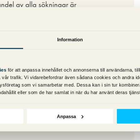
andel av alla sökningar är
ns de som är förvånade åt andra hållet
 förväntat sig att varumärkessökningarna
kningar.
Information
tigt
ies
för att anpassa innehållet och annonserna till användarna, til
ke är viktigt i dagens
SEO
. Vi hade
vår trafik. Vi vidarebefordrar även sådana cookies och andra ident
ysföretag som vi samarbetar med. Dessa kan i sin tur kombine
den
och även i vårt senaste
SEO-
dahållit eller som de har samlat in när du har använt deras tjänst
tioner. Undersökningar som dessa stärker
märke ännu mer. När en så stor andel av
en är det ingen tvekan om att det är
Anpassa