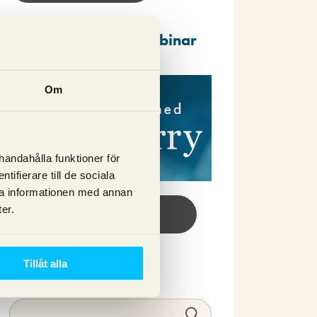
Repriser av våra webbinar
Om
lhandahålla funktioner för
ifierare till de sociala
ra informationen med annan
er.
Se webbinar här!
Sök
Tillåt alla