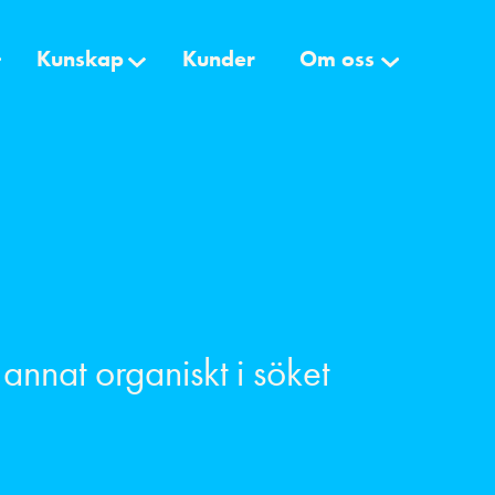
Kunskap
Kunder
Om oss
nnat organiskt i söket