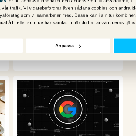
ies
för att anpassa innehållet och annonserna till användarna, til
Jonatan och Fredrik var på plats under
vår trafik. Vi vidarebefordrar även sådana cookies och andra ident
höstens upplaga av BrightonSEO. E-E-A-
ysföretag som vi samarbetar med. Dessa kan i sin tur kombine
T, AI och automatisering var ämnena på
dahållit eller som de har samlat in när du har använt deras tjänst
allas läppar och det var självklart lika
nördigt och festligt som vanligt.
25 september 2023
Anpassa
Kommentarer (0)
SEO