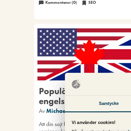
Kommentarer (0)
SEO
Populärt med flera
engelska versioner
Samtycke
Av
Michael Wahlgren
Vi använder cookies!
Att din sajt finns i flera olika engelska
versioner kan både vara en missad