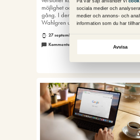
På vår sajt använder vi
cook
möjlighet och ett problem på samma
sociala medier och analysera 
gång. I denna artikel reder Michael
medier och annons- och anal
Wahlgren ut varför det kan bli så.
information som du har tillhan
27 september 2023
Kommentarer (0)
SEO
Avvisa