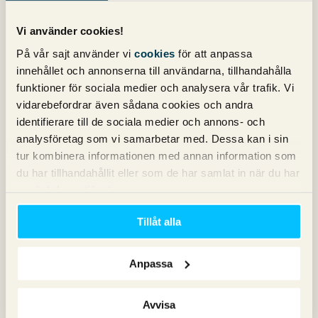
Vi använder cookies!
Nyhetsbrev
På vår sajt använder vi
cookies
för att anpassa
innehållet och annonserna till användarna, tillhandahålla
funktioner för sociala medier och analysera vår trafik. Vi
Prenumerera på vårt nyhetsbrev för det
vidarebefordrar även sådana cookies och andra
senaste inom SEO, Google Ads och sociala
identifierare till de sociala medier och annons- och
medier!
analysföretag som vi samarbetar med. Dessa kan i sin
tur kombinera informationen med annan information som
du har tillhandahållit eller som de har samlat in när du har
använt deras tjänster.
Tillåt alla
Kategorier
Anpassa
Avvisa
Copy