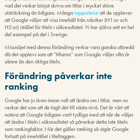
vad det verkar börjat skriva om titlar i mycket större
utsträckning än tidigare. Många
rapporterar
att de upplever
att Google väljer att visa innehåll från rubriker (H1:or och
H2:or) istället för titeln i sökresultatet. Vi har själva sett en hel
del exempel på det i Sverige.
Missnöjet med denna förändring verkar vara ganska utbredd
då det upplevs som att ”titlarna” som Google väljer ofta är
sämre än den riktiga titeln.
Förändring påverkar inte
ranking
Google har ju även innan valt att ändra om i titlar, men nu
verkar det som att de tagit det till nästa nivå. Det är värt att
notera att Google tidigare varit tydliga med att när de väljer
att ändra i titeln i sökresultatet så påverkar detta inte titeln
som rankingfaktor. När det gäller ranking så utgår Google
fortsatt på innehållet i titeltaggen.