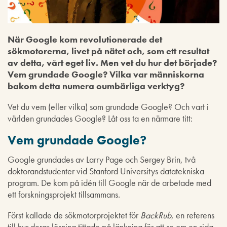
När Google kom revolutionerade det
sökmotorerna, livet på nätet och, som ett resultat
av detta, vårt eget liv. Men vet du hur det började?
Vem grundade Google? Vilka var människorna
bakom detta numera oumbärliga verktyg?
Vet du vem (eller vilka) som grundade Google? Och vart i
världen grundades Google? Låt oss ta en närmare titt:
Vem grundade Google?
Google grundades av Larry Page och Sergey Brin, två
doktorandstudenter vid Stanford Universitys datatekniska
program. De kom på idén till Google när de arbetade med
ett forskningsprojekt tillsammans.
Först kallade de sökmotorprojektet för
BackRub
, en referens
till hur deras lösning tittade på länkning för att se om en sida