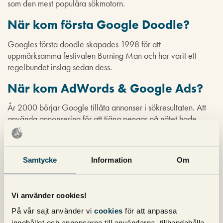
som den mest populära sökmotorn.
När kom första Google Doodle?
Googles första doodle skapades 1998 för att
uppmärksamma festivalen Burning Man och har varit ett
regelbundet inslag sedan dess.
När kom AdWords & Google Ads?
År 2000 börjar Google tillåta annonser i sökresultaten. Att
använda annonsering för att tjäna pengar på nätet hade
funnits tidigare, men Googles lösning var helt nytt. 2018
byter Google AdWords namn till Google Ads.
Vem är nuvarande VD på Google?
Samtycke
Information
Om
Nuvarande VD på Google är Sundar Pichai, som också är
VD för moderbolaget Alphabet. Sundar Pichai har vart VD
Vi använder cookies!
sen 2015. Sundar är född i Madurai i Indien, men har också
På vår sajt använder vi
cookies
för att anpassa
tagit examen från Stanford (en poppis utbildning om man vill
innehållet och annonserna till användarna, tillhandahålla