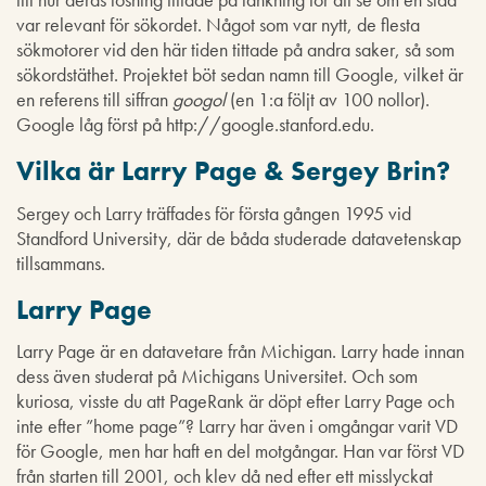
var relevant för sökordet. Något som var nytt, de flesta
sökmotorer vid den här tiden tittade på andra saker, så som
sökordstäthet. Projektet böt sedan namn till Google, vilket är
en referens till siffran
googol
(en 1:a följt av 100 nollor).
Google låg först på http://google.stanford.edu.
Vilka är Larry Page & Sergey Brin?
Sergey och Larry träffades för första gången 1995 vid
Standford University, där de båda studerade datavetenskap
tillsammans.
Larry Page
Larry Page är en datavetare från Michigan. Larry hade innan
dess även studerat på Michigans Universitet. Och som
kuriosa, visste du att PageRank är döpt efter Larry Page och
inte efter ”home page”? Larry har även i omgångar varit VD
för Google, men har haft en del motgångar. Han var först VD
från starten till 2001, och klev då ned efter ett misslyckat