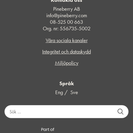
Pineberry AB
info@pineberry.com
08-525 00 663
Org. nr: 556735-5002
Våra sociala kanaler
Integritet och dataskydd
Miljöpolicy
Språk
Eng
Sve
S
ö
k
e
f