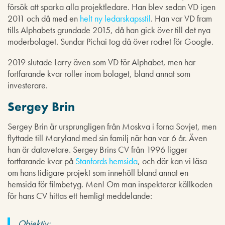
försök att sparka alla projektledare. Han blev sedan VD igen
2011 och då med en
helt ny ledarskapsstil
. Han var VD fram
tills Alphabets grundade 2015, då han gick över till det nya
moderbolaget. Sundar Pichai tog då över rodret för Google.
2019 slutade Larry även som VD för Alphabet, men har
fortfarande kvar roller inom bolaget, bland annat som
investerare.
Sergey Brin
Sergey Brin är ursprungligen från Moskva i forna Sovjet, men
flyttade till Maryland med sin familj när han var 6 år. Även
han är datavetare. Sergey Brins CV från 1996 ligger
fortfarande kvar på
Stanfords hemsida
, och där kan vi läsa
om hans tidigare projekt som innehöll bland annat en
hemsida för filmbetyg. Men! Om man inspekterar källkoden
för hans CV hittas ett hemligt meddelande:
Objektiv: