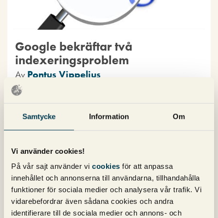
Google bekräftar två
indexeringsproblem
Av
Pontus Vippelius
Har ni haft indexeringsproblem på Google sista veckan?
Det här kan vara svaret på ert problem som Google
bekräftar.
Samtycke
Information
Om
2 oktober 2020
Kommentarer (0)
SEO
Vi använder cookies!
På vår sajt använder vi
cookies
för att anpassa
innehållet och annonserna till användarna, tillhandahålla
funktioner för sociala medier och analysera vår trafik. Vi
vidarebefordrar även sådana cookies och andra
identifierare till de sociala medier och annons- och