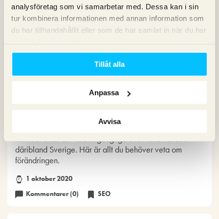
analysföretag som vi samarbetar med. Dessa kan i sin
tur kombinera informationen med annan information som
du har tillhandahållit eller som de har samlat in när du har
använt deras tjänster.
Tillåt alla
Gratis Google Shopping snart i
Sverige
Anpassa
Av
Björn Bydén
Avvisa
De organiska sökresultaten för Google Shopping
kommer snart att vara tillgängliga över hela världen -
däribland Sverige. Här är allt du behöver veta om
förändringen.
1 oktober 2020
Kommentarer (0)
SEO