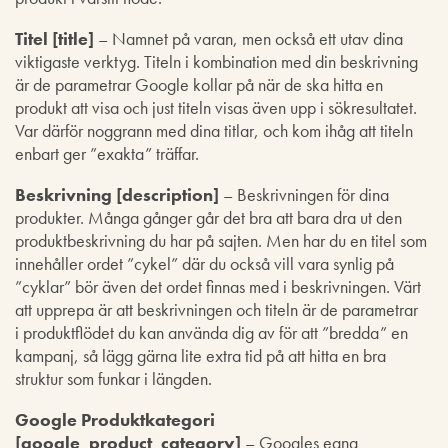
Titel [title]
– Namnet på varan, men också ett utav dina
viktigaste verktyg. Titeln i kombination med din beskrivning
är de parametrar Google kollar på när de ska hitta en
produkt att visa och just titeln visas även upp i sökresultatet.
Var därför noggrann med dina titlar, och kom ihåg att titeln
enbart ger ”exakta” träffar.
Beskrivning [description]
– Beskrivningen för dina
produkter. Många gånger går det bra att bara dra ut den
produktbeskrivning du har på sajten. Men har du en titel som
innehåller ordet ”cykel” där du också vill vara synlig på
”cyklar” bör även det ordet finnas med i beskrivningen. Värt
att upprepa är att beskrivningen och titeln är de parametrar
i produktflödet du kan använda dig av för att ”bredda” en
kampanj, så lägg gärna lite extra tid på att hitta en bra
struktur som funkar i längden.
Google Produktkategori
[google_product_category]
– Googles egna