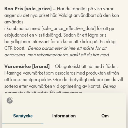
Rea Pris [sale_price]
– Har du rabatter på visa varor
anger du det nya priset här. Väldigt användbart då den kan
användas
i kombination med [sale_price_effective_date] för att ge
erbjudandet en viss tidslängd. Sedan är ett lägre pris
betydligt mer intressant för en kund att klicka på. En riktig
CTR boost.
Denna parameter är inte ett måste för att
annonsera, men rekommenderas starkt att du har med.
Varumärke [brand]
–
Obligatoriskt att ha med i flödet.
Namnge varumärket som associeras med produkten utifrån
ett konsumentperspektiv. Gör det betydligt enklare om du vill
sortera efter varumärken vid optimering av kontot.
Denna
parameter är ett måste för att annonsera.
Att optimera produktflödet kan vara skillnaden på en lönsam
och en inte lönsam annonsering med Google Shopping. Vad
Samtycke
Information
Om
är din erfarenhet av att optimera produktflödet?