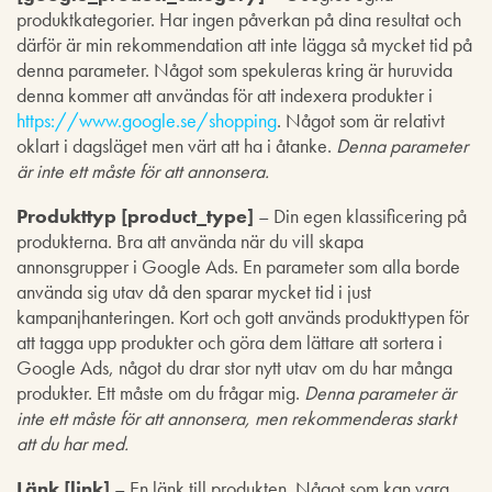
produktkategorier. Har ingen påverkan på dina resultat och
därför är min rekommendation att inte lägga så mycket tid på
denna parameter. Något som spekuleras kring är huruvida
denna kommer att användas för att indexera produkter i
https://www.google.se/shopping
. Något som är relativt
oklart i dagsläget men värt att ha i åtanke.
Denna parameter
är inte ett måste för att annonsera.
Produkttyp [product_type]
– Din egen klassificering på
produkterna. Bra att använda när du vill skapa
annonsgrupper i Google Ads. En parameter som alla borde
använda sig utav då den sparar mycket tid i just
kampanjhanteringen. Kort och gott används produkttypen för
att tagga upp produkter och göra dem lättare att sortera i
Google Ads, något du drar stor nytt utav om du har många
produkter. Ett måste om du frågar mig.
Denna parameter är
inte ett måste för att annonsera, men rekommenderas starkt
att du har med.
Länk [link]
– En länk till produkten. Något som kan vara