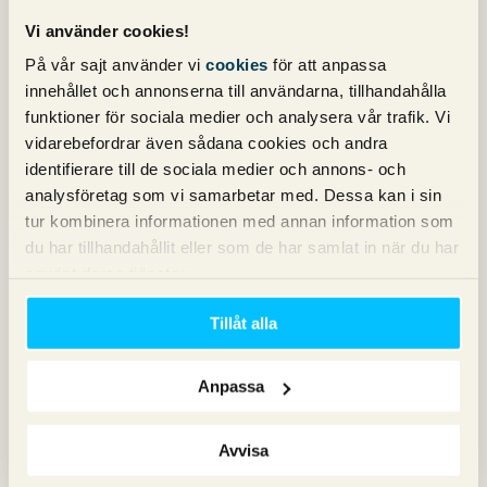
Vi använder cookies!
Nicklas Krus
På vår sajt använder vi
cookies
för att anpassa
Senior Paid Social Specialist
innehållet och annonserna till användarna, tillhandahålla
funktioner för sociala medier och analysera vår trafik. Vi
vidarebefordrar även sådana cookies och andra
identifierare till de sociala medier och annons- och
analysföretag som vi samarbetar med. Dessa kan i sin
2 kommentarer på "
Så optimerar du
tur kombinera informationen med annan information som
du har tillhandahållit eller som de har samlat in när du har
ditt produktflöde för Google
använt deras tjänster.
Shopping
"
Tillåt alla
Pingback: Kampanjstruktur för Google Shopping -
Sökmotorkonsult.se
Anpassa
Pingback: Hur fungerar Dynamiska Produktannonser -
Sökmotorkonsult.se
Avvisa
Kommentarsfältet är stängt.