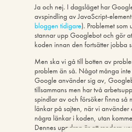
Ja och nej. I dagsläget har Goog
avspindling av JavaScript-element 
bloggen tidigare
). Problemet som 
stannar upp Googlebot och gör att
koden innan den fortsätter jobba 
Men ska vi gå till botten av proble
problem än så. Något många inte t
Google använder sig av, Googlebo
tillsammans men har två arbetsupp
spindlar av och försöker finna så
länkar på sajten, när vi använder 
några länkar i koden, utan kommer
Dennes uppdrag är att rendera up