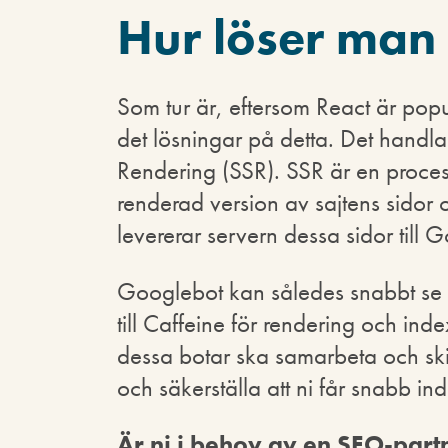
Hur löser man
Som tur är, eftersom React är pop
det lösningar på detta. Det handl
Rendering (SSR). SSR är en proce
renderad version av sajtens sido
levererar servern dessa sidor till 
Googlebot kan således snabbt se 
till Caffeine för rendering och inde
dessa botar ska samarbeta och sk
och säkerställa att ni får snabb in
Är ni i behov av en SEO-part