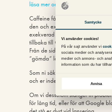
läsa mer om vad exakt som Caffei
Caffeine får i sin tur den URL so
Samtycke
den och extraherar alla länkar so
exekverad och länkarna dyker upp
Vi använder cookies!
tillbaka till Googlebot för avspindl
På vår sajt använder vi
cook
Från de sidor som Caffeine skickar 
sociala medier och analysera 
”gömda” länkar och problemet esk
medier och annons- och anal
information som du har tillhan
Som ni säkert förstår leder detta t
och er indexering kan fördröjas lä
Avvisa
Om vi dessutom slänger in problem 
för lång tid, eller för att Google 
det stå er dyrt vid lansering.