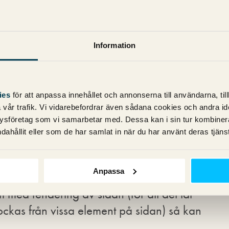
ne gör
.
m Googlebot spindlade av, renderar upp
Information
m den numera hittar (när JS-koden är
). Nu måste dessa länkar på nytt skickas
ing innan de skicka tillbaka till Caffeine.
ies
för att anpassa innehållet och annonserna till användarna, til
tillbaka kommer vi antagligen hitta fler
vår trafik. Vi vidarebefordrar även sådana cookies och andra ident
alerar.
ysföretag som vi samarbetar med. Dessa kan i sin tur kombine
dahållit eller som de har samlat in när du har använt deras tjänst
ill en resurskrävande process för Google,
nge.
Anpassa
med rendering av sidan (för att det tar
blockas från vissa element på sidan) så kan