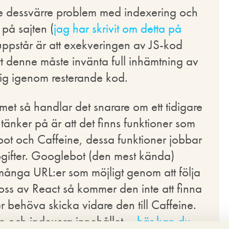
le dessvärre problem med indexering och
på sajten (
jag har skrivit om detta på
uppstår är att exekveringen av JS-kod
 denne måste invänta full inhämtning av
sig igenom resterande kod.
met så handlar det snarare om ett tidigare
änker på är att det finns funktioner som
t och Caffeine, dessa funktioner jobbar
gifter. Googlebot (den mest kända)
 många URL:er som möjligt genom att följa
oss av React så kommer den inte att finna
 behöva skicka vidare den till Caffeine.
p och indexera innehållet –
här kan du