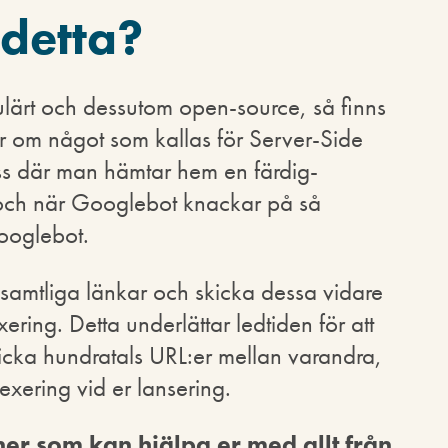
 detta?
ulärt och dessutom open-source, så finns
ar om något som kallas för Server-Side
ss där man hämtar hem en färdig-
r och när Googlebot knackar på så
Googlebot.
samtliga länkar och skicka dessa vidare
xering. Detta underlättar ledtiden för att
icka hundratals URL:er mellan varandra,
dexering vid er lansering.
ner som kan hjälpa er med allt från