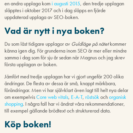
en andra upplaga kom
i augusti 2015
, den tredje upplagan
släpptes i oktober 2017 och i dag släpps en fjärde
uppdaterad upplaga av SEO-boken.
Vad är nytt i nya boken?
Du som läst tidigare upplagor av
Guldläge på nätet
kommer
känna igen dig. För grunderna inom SEO är mer eller mindre
samma i dag som för sju år sedan när Magnus och jag skrev
första upplagan av boken.
Jämfört med tredje upplagan har vi gjort ungefär 200 olika
ändringar. De flesta av dessa är små, knappt märkbara,
förändringar. Men vi har självklart även lagt till helt nya delar
om exempelvis
Core web vitals
,
E-A-T
,
röstsök
och
organisk
shopping
. I några fall har vi ändrat våra rekommendationer,
till exempel gällande brödtext och strukturerad data.
Köp boken!