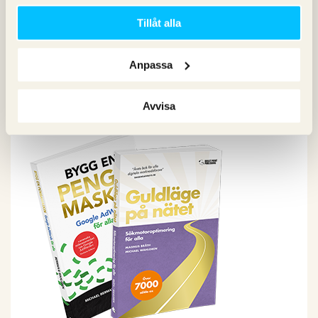
Sociala medier
Sökpodden
Tillåt alla
Webbanalys
Anpassa
Våra böcker om SEO och Google Ads
Avvisa