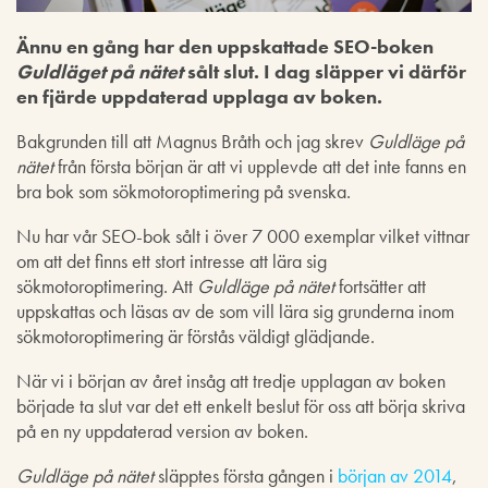
Ännu en gång har den uppskattade SEO-boken
Guldläget på nätet
sålt slut. I dag släpper vi därför
en fjärde uppdaterad upplaga av boken.
Bakgrunden till att Magnus Bråth och jag skrev
Guldläge på
nätet
från första början är att vi upplevde att det inte fanns en
bra bok som sökmotoroptimering på svenska.
Nu har vår SEO-bok sålt i över 7 000 exemplar vilket vittnar
om att det finns ett stort intresse att lära sig
sökmotoroptimering. Att
Guldläge på nätet
fortsätter att
uppskattas och läsas av de som vill lära sig grunderna inom
sökmotoroptimering är förstås väldigt glädjande.
När vi i början av året insåg att tredje upplagan av boken
började ta slut var det ett enkelt beslut för oss att börja skriva
på en ny uppdaterad version av boken.
Guldläge på nätet
släpptes första gången i
början av 2014
,