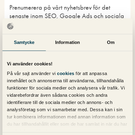
Prenumerera på vårt nyhetsbrev för det
senaste inom SEO, Google Ads och sociala
medier!
Samtycke
Information
Om
Vi använder cookies!
På vår sajt använder vi
cookies
för att anpassa
Kategorier
innehållet och annonserna till användarna, tillhandahålla
funktioner för sociala medier och analysera vår trafik. Vi
vidarebefordrar även sådana cookies och andra
Copy
identifierare till de sociala medier och annons- och
Konvertering
analysföretag som vi samarbetar med. Dessa kan i sin
Marknadsföring
tur kombinera informationen med annan information som
Nyheter om Pineberry
du har tillhandahållit eller som de har samlat in när du har
SEO
SEM
använt deras tjänster.