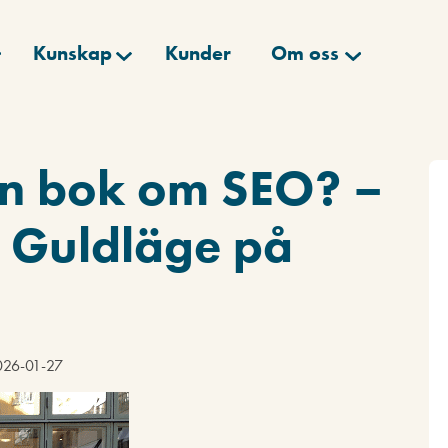
Kunskap
Kunder
Om oss
 en bok om SEO? –
 Guldläge på
2026-01-27