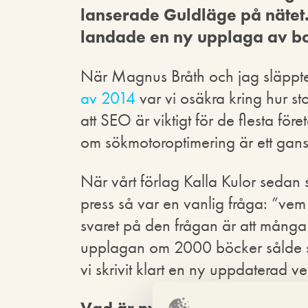
lanserade Guldläge på nätet.
landade en ny upplaga av bo
När Magnus Bråth och jag släpp
av 2014
var vi osäkra kring hur stor
att SEO är viktigt för de flesta före
om sökmotoroptimering är ett gansk
När vårt förlag Kalla Kulor sedan 
press så var en vanlig fråga: ”vem
svaret på den frågan är att många 
upplagan om 2000 böcker sålde s
vi skrivit klart en ny uppdaterad v