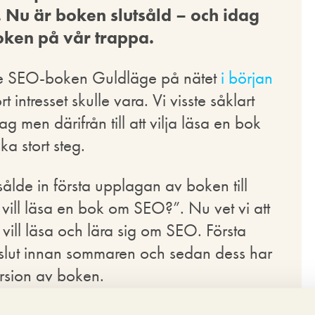
 Nu är boken slutsåld – och idag
ken på vår trappa.
te SEO-boken Guldläge på nätet
i början
t intresset skulle vara. Vi visste såklart
tag men därifrån till att vilja läsa en bok
a stort steg.
sålde in första upplagan av boken till
 vill läsa en bok om SEO?”. Nu vet vi att
vill läsa och lära sig om SEO. Första
lut innan sommaren och sedan dess har
ersion av boken.