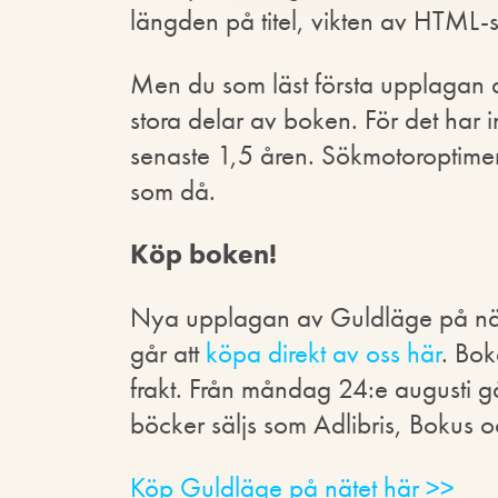
längden på titel, vikten av HTML-s
Men du som läst första upplagan
stora delar av boken. För det har 
senaste 1,5 åren. Sökmotoroptime
som då.
Köp boken!
Nya upplagan av Guldläge på näte
går att
köpa direkt av oss här
. Bok
frakt. Från måndag 24:e augusti g
böcker säljs som Adlibris, Bokus
Köp Guldläge på nätet här >>