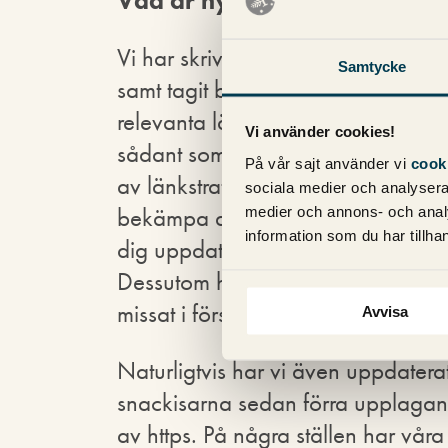
Vad är nytt?
Vi har skrivit cirka 20 helt nya sido
Samtycke
samt tagit bort ungefär 10 sidor so
relevanta längre. Stora delar av de
Vi använder cookies!
sådant som efterfrågats av läsarna
På vår sajt använder vi
cook
av länkstrategier, mer information
sociala medier och analysera 
bekämpa duplicerat innehåll och t
medier och annons- och anal
information som du har tillhan
dig uppdaterad med vad som händ
Dessutom har vi lagt till saker som vi
missat i första upplagan, som val
Avvisa
Naturligtvis har vi även uppdater
snackisarna sedan förra upplaga
av https. På några ställen har vår