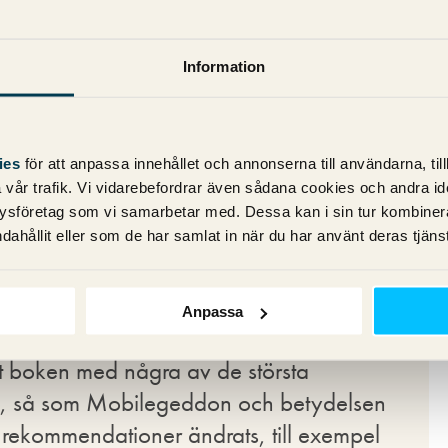
r (av totalt 110 sidor)
Information
m vi inte tycker är
t nya materialet är
, exempelvis fler typer
ies
för att anpassa innehållet och annonserna till användarna, til
 om metoder för att
vår trafik. Vi vidarebefordrar även sådana cookies och andra ident
ips på hur du kan hålla
ysföretag som vi samarbetar med. Dessa kan i sin tur kombine
dahållit eller som de har samlat in när du har använt deras tjänst
er i sökmotorvärlden.
 själva insett att vi
 av domän och brödsmulor.
Anpassa
at boken med några av de största
n, så som Mobilegeddon och betydelsen
a rekommendationer ändrats, till exempel