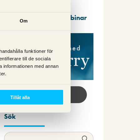
Repriser av våra webbinar
Om
lhandahålla funktioner för
ifierare till de sociala
ra informationen med annan
er.
Se webbinar här!
Tillåt alla
Sök