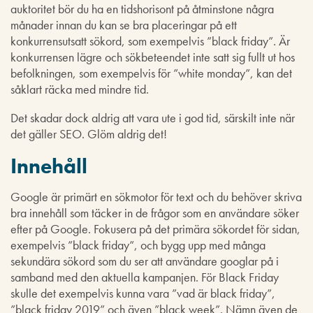
auktoritet bör du ha en tidshorisont på åtminstone några
månader innan du kan se bra placeringar på ett
konkurrensutsatt sökord, som exempelvis ”black friday”. Är
konkurrensen lägre och sökbeteendet inte satt sig fullt ut hos
befolkningen, som exempelvis för ”white monday”, kan det
såklart räcka med mindre tid.
Det skadar dock aldrig att vara ute i god tid, särskilt inte när
det gäller SEO. Glöm aldrig det!
Innehåll
Google är primärt en sökmotor för text och du behöver skriva
bra innehåll som täcker in de frågor som en användare söker
efter på Google. Fokusera på det primära sökordet för sidan,
exempelvis ”black friday”, och bygg upp med många
sekundära sökord som du ser att användare googlar på i
samband med den aktuella kampanjen. För Black Friday
skulle det exempelvis kunna vara ”vad är black friday”,
”black friday 2019” och även ”black week”. Nämn även de