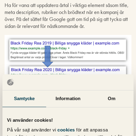
Ha för vana att uppdatera årtal i viktiga element såsom title,
meta description, rubriker och brödtext när en kampanj är
över. På det sättet får Google gott om tid på sig att tycka att
sidan är relevant för nästkommande år.
Samtycke
Information
Om
Smycka med strukturerad
data
Vi använder cookies!
Genom att använda strukturerad data på din kampanjsida
På vår sajt använder vi
cookies
för att anpassa
kan du göra det tydligt för Google vad olika element på