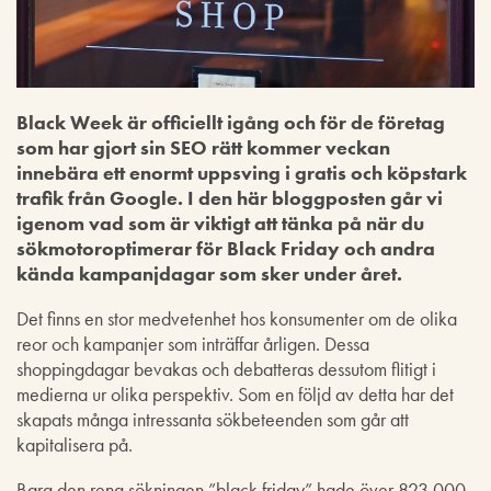
Black Week är officiellt igång och för de företag
som har gjort sin SEO rätt kommer veckan
innebära ett enormt uppsving i gratis och köpstark
trafik från Google. I den här bloggposten går vi
igenom vad som är viktigt att tänka på när du
sökmotoroptimerar för Black Friday och andra
kända kampanjdagar som sker under året.
Det finns en stor medvetenhet hos konsumenter om de olika
reor och kampanjer som inträffar årligen. Dessa
shoppingdagar bevakas och debatteras dessutom flitigt i
medierna ur olika perspektiv. Som en följd av detta har det
skapats många intressanta sökbeteenden som går att
kapitalisera på.
Bara den rena sökningen ”black friday” hade över 823 000