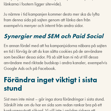
länkarna i footern ligger sitewide).
Ju närmre i tid kampanjen kommer desto mer ska du lyfta
fram denna sida på sajten genom att länka den från
exempelvis menyer och internt från andra sidor.
Synergier med SEM och Paid Social
En annan fördel med att ha kampanjsidorna nåbara på sajten
en tid i förväg är att du kan sätta cookies på de användare
som besöker dessa sidor. På så sätt kan ni nå ut till dessa
användare med riktade budskap i andra kanaler, exempelvis
Google Ads och på Facebook.
Förändra inget viktigt i sista
stund
Sist men inte minst – gör inga stora förändringar i sista stund.
Särskilt inte om du har en sida som redan rankar bra på ett
konkurrensutsatt sökord. Vi vill inte i onödan riskera att