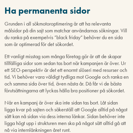
Ha permanenta sidor
Grunden i all sökmotoroptimering är att ha relevanta
målsidor på din sajt som matchar användarnas sökningar. Vill
du ranka på exempelvis ”black friday” behöver du en sida
som är optimerad för det sökordet.
Ett vanligt misstag som många företag gör är att de skapar
tillfälliga sidor som sedan tas bort när kampanjen är över. Ur
ett SEO-perspektiv är det ett enormt slöseri med resurser och
tid. Vi behöver vara väldigt tydliga mot Google och ranka en
och samma sida över tid, även nästa år. Då får vi de bästa
förutsättningarna att lyckas hålla bra positioner på sökordet.
När en kampanj är över ska inte sidan tas bort. Låt sidan
ligga kvar på sajten och säkerställ att Google alltid på något
sätt kan nå sidan via dess interna länkar. Sidan behöver inte
ligga högt upp i strukturen men ska på något sätt alltid gå att
nå via internlänkningen året runt.