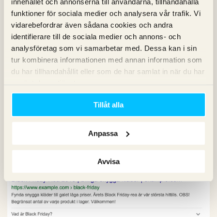
innehållet och annonserna till användarna, tillhandahålla
sidan är. Det gör inte att du rankar bättre men du kan bli
funktioner för sociala medier och analysera vår trafik. Vi
belönad med en snyggare presentation i sökresultatet.
vidarebefordrar även sådana cookies och andra
identifierare till de sociala medier och annons- och
Ett exempel på en strukturerad data som passar för
analysföretag som vi samarbetar med. Dessa kan i sin
kampanjsidor är SaleEvent. Det låter dig tydligare synliggöra
tur kombinera informationen med annan information som
vad du har rea på och under hur lång period kampanjen är.
du har tillhandahållit eller som de har samlat in när du har
använt deras tjänster.
Tillåt alla
Anpassa
Ett annat exempel är
FAQ
där du svarar på vanliga frågor en
användare har kring en viss kampanjdag.
Avvisa