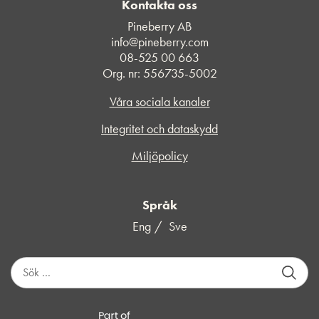
Kontakta oss
Pineberry AB
info@pineberry.com
08-525 00 663
Org. nr: 556735-5002
Våra sociala kanaler
Integritet och dataskydd
Miljöpolicy
Språk
Eng
Sve
S
ö
k
e
f