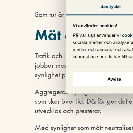
Samtycke
Som tur är finns det en lösning på
Vi använder cookies!
Mät aggregera
På vår sajt använder vi
cook
sociala medier och analysera 
medier och annons- och anal
Trafik och intäkt bör inte vara de
information som du har tillhan
jobbar med SEO. Det är minst lika 
synlighet på Google på de sökord 
Avvisa
Aggregerad synlighet tar inte hänsyn
som sker över tid. Därför ger det e
utvecklas och presterar.
Med synlighet som mått neutraliser