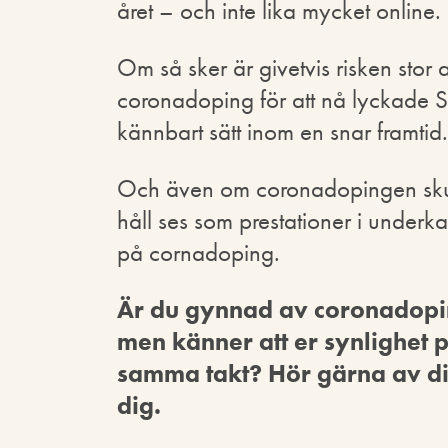
året – och inte lika mycket online.
Om så sker är givetvis risken stor a
coronadoping för att nå lyckade 
kännbart sätt inom en snar framtid.
Och även om coronadopingen skulle
håll ses som prestationer i underk
på cornadoping.
Är du gynnad av coronadopin
men känner att er synlighet p
samma takt? Hör gärna av dig 
dig.