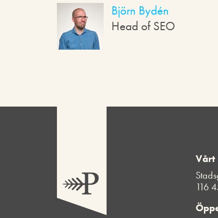
Björn Bydén
Head of SEO
Vårt
Stads
116 4
Öppe