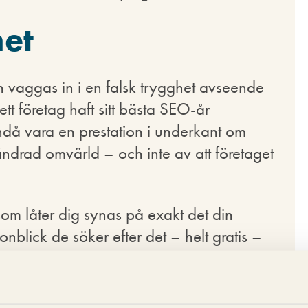
het
an vaggas in i en falsk trygghet avseende
tt företag haft sitt bästa SEO-år
ndå vara en prestation i underkant om
ndrad omvärld – och inte av att företaget
m låter dig synas på exakt det din
onblick de söker efter det – helt gratis –
därifrån. Då får du inte låta dig förblindas
ir då att du inte driver så mycket trafik
ra.