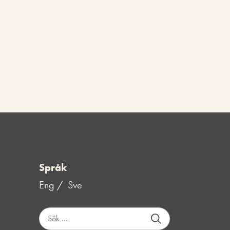
Språk
Eng
Sve
S
ö
k