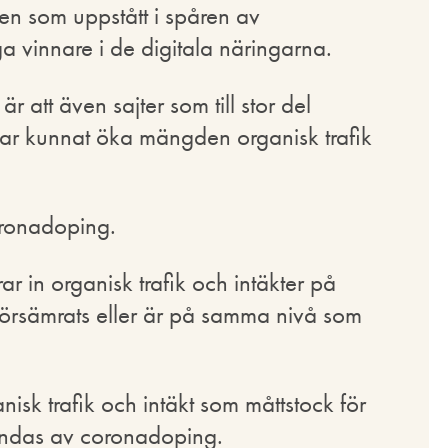
n som uppstått i spåren av
vinnare i de digitala näringarna.
 att även sajter som till stor del
har kunnat öka mängden organisk trafik
oronadoping.
r in organisk trafik och intäkter på
 försämrats eller är på samma nivå som
nisk trafik och intäkt som måttstock för
lindas av coronadoping.