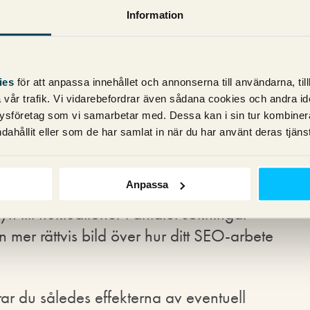
Information
 problematiken.
d synlighet
ies
för att anpassa innehållet och annonserna till användarna, til
vår trafik. Vi vidarebefordrar även sådana cookies och andra ident
ysföretag som vi samarbetar med. Dessa kan i sin tur kombine
 enda KPI:erna du fokuserar på när du
dahållit eller som de har samlat in när du har använt deras tjänst
viktigt att mäta din sajts aggregerade
som är viktiga för dig.
Anpassa
 till fluktuationer i antalet sökningar
n mer rättvis bild över hur ditt SEO-arbete
ar du således effekterna av eventuell