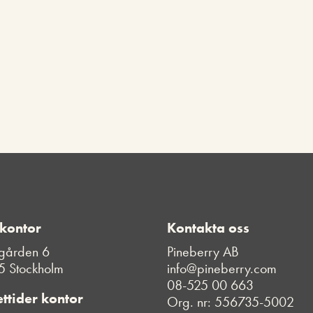
 kontor
Kontakta oss
gården 6
Pineberry AB
5 Stockholm
info@pineberry.com
08-525 00 663
ttider kontor
Org. nr: 556735-5002