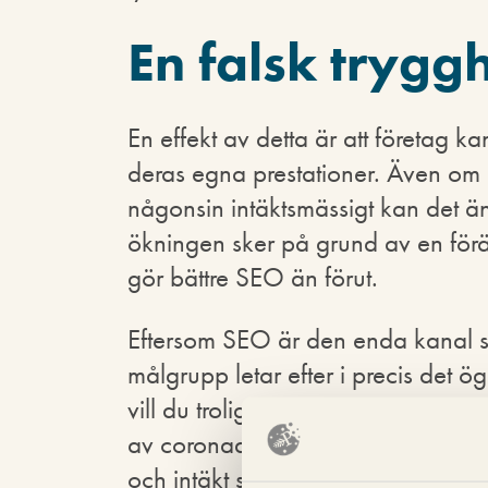
En falsk trygg
En effekt av detta är att företag k
deras egna prestationer. Även om e
någonsin intäktsmässigt kan det ä
ökningen sker på grund av en förä
gör bättre SEO än förut.
Eftersom SEO är den enda kanal so
målgrupp letar efter i precis det ög
vill du troligtvis maximera trafiken 
av coronadopade resultat. Risken bl
och intäkt som du hade kunnat gö