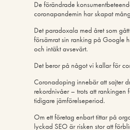
De förändrade konsumentbeteende
coronapandemin har skapat många 
Det paradoxala med året som gått är
försämrat sin ranking på Google 
och intäkt avsevärt.
Det beror på något vi kallar för c
Coronadoping innebär att sajter dra
rekordnivåer – trots att rankingen
tidigare jämförelseperiod.
Om ett företag enbart tittar på orga
lyckad SEO är risken stor att förb