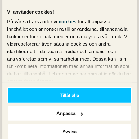
Bästa,
Vi använder cookies!
Karin
På vår sajt använder vi
cookies
för att anpassa
innehållet och annonserna till användarna, tillhandahålla
funktioner för sociala medier och analysera vår trafik. Vi
Michael Wahlgren
skriver:
vidarebefordrar även sådana cookies och andra
31 mars 2022 kl. 10:41
identifierare till de sociala medier och annons- och
Hej Karin,
analysföretag som vi samarbetar med. Dessa kan i sin
tur kombinera informationen med annan information som
Nej, det går inte. De kommer vara i konflikt med
du har tillhandahållit eller som de har samlat in när du har
varandra. Så du får välja en av dom.
använt deras tjänster.
Om du håller på att byta från ena till andra kan du såklart
Tillåt alla
ha en av dom inaktiverade, problemen uppstår när du har
båda aktiverade.
Anpassa
Lycka till!
Avvisa