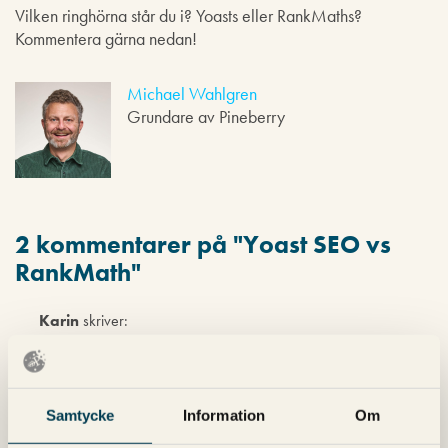
Vilken ringhörna står du i? Yoasts eller RankMaths?
Kommentera gärna nedan!
Michael Wahlgren
Grundare av Pineberry
2 kommentarer på "
Yoast SEO vs
RankMath
"
Karin
skriver:
30 mars 2022 kl. 14:37
Hej, tack för tips! Fråga:
Kan man ha både Yoast SEO och RankMatch installerade
Samtycke
Information
Om
i WP?