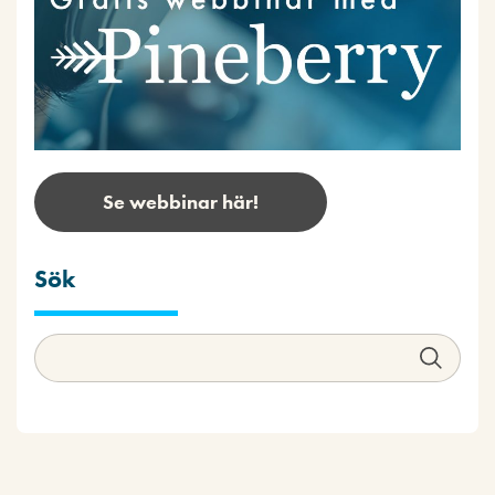
Se webbinar här!
Sök