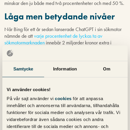
minskar den ju både med två procentenheter och med 50 %.
Låga men betydande nivåer
När Bing för ett år sedan lanserade ChatGPT i sin sökmotor
nämnde de att
varje procentenhet de lyckas ta av
sökmotormarknaden
innebär 2 miljarder kronor extra i
intäkter till Microsoft.
Även fast Bing bara ökar 0,4 procentenheter på global nivå
(och från låga nivåer) är det möjligt att intäktsökningarna inte
Samtycke
Information
Om
är helt obetydliga. Enligt
de senaste siffrorna
gick Microsofts
intäkter från Search and News upp med 8 procent på
årsbasis. Google fortsätter samtidigt att
gå som tåget
ska vi
Vi använder cookies!
komma ihåg så någon kris där är det verkligen inte talan om.
På vår sajt använder vi
cookies
för att anpassa
innehållet och annonserna till användarna, tillhandahålla
Bings ökning kan såklart bero på andra orsaker än att fler
användare aktivt gör valet att gå över till Bing. Microsoft har
funktioner för sociala medier och analysera vår trafik. Vi
under året fått många användare att byta till Windows 11 där
vidarebefordrar även sådana cookies och andra
Edge är standardwebbläsaren och Bing därmed
identifierare till de sociala medier och annons- och