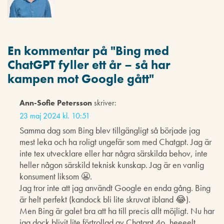
En kommentar på "
Bing med
ChatGPT fyller ett år – så har
kampen mot Google gått
"
Ann-Sofie Petersson
skriver:
23 maj 2024 kl. 10:51
Samma dag som Bing blev tillgängligt så började jag
mest leka och ha roligt ungefär som med Chatgpt. Jag är
inte tex utvecklare eller har några särskilda behov, inte
heller någon särskild teknisk kunskap. Jag är en vanlig
konsument liksom 😬.
Jag tror inte att jag användt Google en enda gång. Bing
är helt perfekt (kandock bli lite skruvat ibland 😂).
Men Bing är galet bra att ha till precis allt möjligt. Nu har
jag dock blivit lite förtrollad av Chatgpt 4o, heeeelt