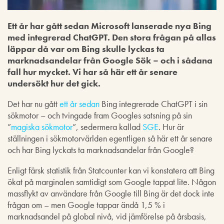
Ett år har gått sedan Microsoft lanserade nya Bing
med integrerad ChatGPT. Den stora frågan på allas
läppar då var om Bing skulle lyckas ta
marknadsandelar från Google Sök – och i sådana
fall hur mycket. Vi har så här ett år senare
undersökt hur det gick.
Det har nu gått
ett år sedan
Bing integrerade ChatGPT i sin
sökmotor – och tvingade fram Googles satsning på sin
”
magiska sökmotor
”, sedermera kallad
SGE
. Hur är
ställningen i sökmotorvärlden egentligen så här ett år senare
och har Bing lyckats ta marknadsandelar från Google?
Enligt färsk statistik från Statcounter kan vi konstatera att Bing
ökat på marginalen samtidigt som Google tappat lite. Någon
massflykt av användare från Google till Bing är det dock inte
frågan om – men Google tappar ändå 1,5 % i
marknadsandel på global nivå, vid jämförelse på årsbasis,