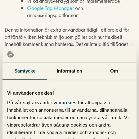
Vilka analysverktyg som är implementerade
Google Tag Manager
och
annonseringsplattformar
Denna information är extra användbar tidigt i ett projekt för
att förstå vilken teknisk miljö som gäller och hur flexibelt
innehåll kommer kunna hanteras. Det är inte alltid tillägget
lyckas fånga upp rätt information, då får man istället gräva
fram svaret manuellt men det tar ju längre tid.
7. Web Developer
Samtycke
Information
Om
Ett klassiskt verktyg för att testa hur en sajt fungerar utan
Javascript:
Vi använder cookies!
På vår sajt använder vi
cookies
för att anpassa
Slå på och av Javascript snabbt
innehållet och annonserna till användarna, tillhandahålla
Kontrollera att grundläggande innehåll finns
funktioner för sociala medier och analysera vår trafik. Vi
tillgängligt utan avancerad kodkörning
vidarebefordrar även sådana cookies och andra
Identifiera potentiella problem för användare med
identifierare till de sociala medier och annons- och
låg bandbredd eller begränsningar