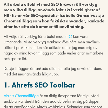
Att arbeta effektivt med SEO kräver rätt verktyg
men vilka tillägg används faktiskt i verkligheten?
Här listar vår SEO-specialist Isabelle Goncalves sju
Chrometillägg som hon faktiskt använder, rankade
efter hur ofta de kommer till användning.
Att välja rätt verktyg för arbetet med
SEO
kan vara
utmanande. Vissa verktyg marknadsförs hårt, men används
sällan i praktiken. I den här artikeln delar jag med mig av
några av mina favorittillägg som både underlättar mitt arbete
och sparar tid.
De sju tilläggen är rankade efter hur ofta jag använder dem,
med det mest använda högst upp.
1. Ahrefs SEO Toolbar
Ahrefs Chrometillägg
är en riktig tidssparare för mig. Med
snabblänkar direkt från den sida du befinner dig på slipper
du gå omvägen via Ahrefs webbplats. Sekunder som snabbt