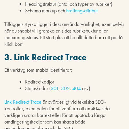
Headingstruktur (antal och typer av rubriker)
Schema markup och
hreflang-attribut
Tilläggets styrka ligger i dess användarvänlighet, exempelvis
när du snabbt vill granska en sidas rubrikstruktur eller
indexeringsstatus. Ett stort plus att ha allt detta bara ett par få
klick bort.
3. Link Redirect Trace
Ett verktyg som snabbt identifierar:
Redirectkedjor
Statuskoder (
301
,
302
,
404
osv)
Link Redirect Trace
är ovärderligt vid tekniska SEO-
kontroller, exempelvis för att verifiera att en 404-sida
verkligen svarar korrekt eller för att upptäcka långa
omdirigeringskedjor som kan skada både
användarupplevelsen och din SEO.