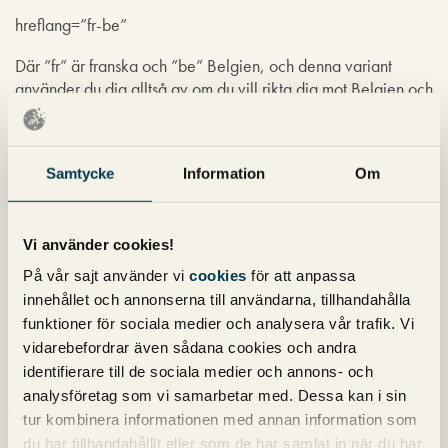
hreflang=”fr-be”
Där ”fr” är franska och ”be” Belgien, och denna variant
använder du dig alltså av om du vill rikta dig mot Belgien och
där språket på denna sida är på franska.
Flera varianter på samma språk
Samtycke
Information
Om
Det är ganska vanligt att det finns
flera versioner av samma
språk på din sajt
. Du har kanske en del som riktar sig till USA,
en del till Storbritannien, en del till Australien och så vidare.
Vi använder cookies!
Men alla dessa landsvarianter är på engelska och närmast
På vår sajt använder vi
cookies
för att anpassa
kopior av varandra.
innehållet och annonserna till användarna, tillhandahålla
I detta läge kan hreflang även hjälpa dig att hantera
funktioner för sociala medier och analysera vår trafik. Vi
problemet med
duplicerat innehåll
som uppstår på grund av
vidarebefordrar även sådana cookies och andra
att du har flera versioner av samma språk. Till skillnad mot
identifierare till de sociala medier och annons- och
när du använder dig av
noindex
eller
canonical
vill du i detta
analysföretag som vi samarbetar med. Dessa kan i sin
fall att Google ska indexera alla varianter. Men med hjälp
tur kombinera informationen med annan information som
av hreflang hjälper du Google att förstå varför du har flera
du har tillhandahållit eller som de har samlat in när du har