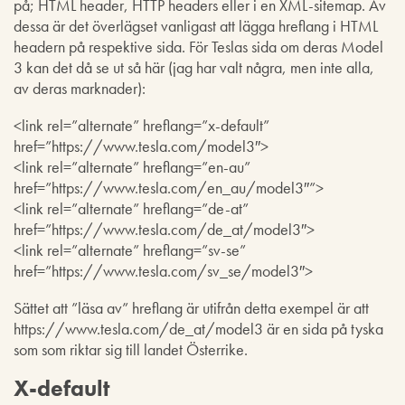
på; HTML header, HTTP headers eller i en XML-sitemap. Av
dessa är det överlägset vanligast att lägga hreflang i HTML
headern på respektive sida. För Teslas sida om deras Model
3 kan det då se ut så här (jag har valt några, men inte alla,
av deras marknader):
<link rel=”alternate” hreflang=”x-default”
href=”https://www.tesla.com/model3″>
<link rel=”alternate” hreflang=”en-au”
href=”https://www.tesla.com/en_au/model3″”>
<link rel=”alternate” hreflang=”de-at”
href=”https://www.tesla.com/de_at/model3″>
<link rel=”alternate” hreflang=”sv-se”
href=”https://www.tesla.com/sv_se/model3″>
Sättet att ”läsa av” hreflang är utifrån detta exempel är att
https://www.tesla.com/de_at/model3 är en sida på tyska
som som riktar sig till landet Österrike.
X-default