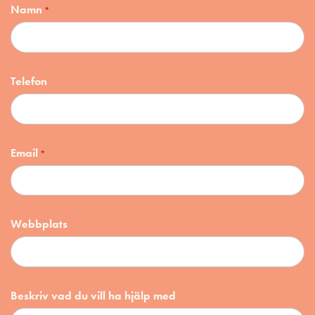
Namn
*
Telefon
Email
*
Webbplats
Beskriv vad du vill ha hjälp med