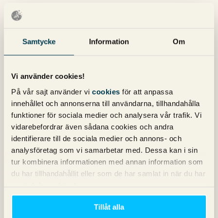
Om några parametrar läggs på URL:en minimeras risken att
det orsakar problem med duplicerat innehåll eftersom den
självhänvisande canonical-länken indikerar för Googlebot
att sidan utan parametrar är originalet. Detta gör att URL:er
Samtycke
Information
Om
med exempelvis UTM-parametrar eller affiliate-id:n inte
indexeras.
Vi använder cookies!
Denna säkerhetsåtgärd hjälper även mot så kallade scrapers
På vår sajt använder vi
cookies
för att anpassa
som skrapar innehåll och publicerar på andra domäner.
innehållet och annonserna till användarna, tillhandahålla
Ibland scrapar dessa sajter hela innehållet på en sida och
funktioner för sociala medier och analysera vår trafik. Vi
publicerar på egen domän. Om den självhänvisande
vidarebefordrar även sådana cookies och andra
canonical-taggen från sidan de scrapat också publiceras
identifierare till de sociala medier och annons- och
ökar chansen att Googlebot tolkar den URL:en som ägare till
analysföretag som vi samarbetar med. Dessa kan i sin
originalinnehållet.
tur kombinera informationen med annan information som
du har tillhandahållit eller som de har samlat in när du har
använt deras tjänster.
Tillåt alla