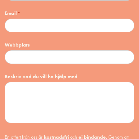
Email
*
Webbplats
Beskriv vad du vill ha hjälp med
En offert från oss är
kostnadsfri
och
ej bindande.
Genom att