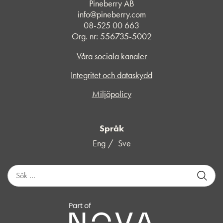
Pineberry AB
info@pineberry.com
08-525 00 663
Org. nr: 556735-5002
Våra sociala kanaler
Integritet och dataskydd
Miljöpolicy
Språk
Eng
Sve
S
ö
k
e
f
t
e