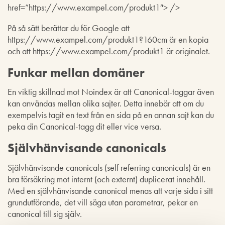
href=”https://www.exampel.com/produkt1″> />
På så sätt berättar du för Google att
https://www.exampel.com/produkt1?160cm är en kopia
och att https://www.exampel.com/produkt1 är originalet.
Funkar mellan domäner
En viktig skillnad mot Noindex är att Canonical-taggar även
kan användas mellan olika sajter. Detta innebär att om du
exempelvis tagit en text från en sida på en annan sajt kan du
peka din Canonical-tagg dit eller vice versa.
Självhänvisande canonicals
Självhänvisande canonicals (self referring canonicals) är en
bra försäkring mot internt (och externt) duplicerat innehåll.
Med en självhänvisande canonical menas att varje sida i sitt
grundutförande, det vill säga utan parametrar, pekar en
canonical till sig själv.