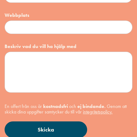
Webbplats
Beskriv vad du vill ha hjälp med
En offert från oss är
kostnadsfri
och
ej bindande.
Genom att
skicka dina uppgifter samtycker du till vår
integritetspolicy.