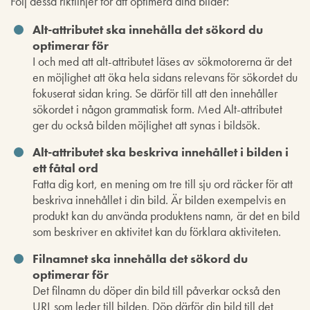
Följ dessa riktlinjer för att optimera dina bilder:
Alt-attributet ska innehålla det sökord du
optimerar för
I och med att alt-attributet läses av sökmotorerna är det
en möjlighet att öka hela sidans relevans för sökordet du
fokuserat sidan kring. Se därför till att den innehåller
sökordet i någon grammatisk form. Med Alt-attributet
ger du också bilden möjlighet att synas i bildsök.
Alt-attributet ska beskriva innehållet i bilden i
ett fåtal ord
Fatta dig kort, en mening om tre till sju ord räcker för att
beskriva innehållet i din bild. Är bilden exempelvis en
produkt kan du använda produktens namn, är det en bild
som beskriver en aktivitet kan du förklara aktiviteten.
Filnamnet ska innehålla det sökord du
optimerar för
Det filnamn du döper din bild till påverkar också den
URL som leder till bilden. Döp därför din bild till det