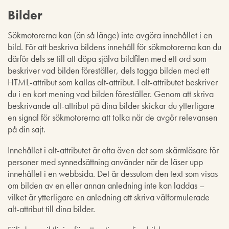
Bilder
Sökmotorerna kan (än så länge) inte avgöra innehållet i en
bild. För att beskriva bildens innehåll för sökmotorerna kan du
därför dels se till att döpa själva bildfilen med ett ord som
beskriver vad bilden föreställer, dels tagga bilden med ett
HTML-attribut som kallas alt-attribut. I alt-attributet beskriver
du i en kort mening vad bilden föreställer. Genom att skriva
beskrivande alt-attribut på dina bilder skickar du ytterligare
en signal för sökmotorerna att tolka när de avgör relevansen
på din sajt.
Innehållet i alt-attributet är ofta även det som skärmläsare för
personer med synnedsättning använder när de läser upp
innehållet i en webbsida. Det är dessutom den text som visas
om bilden av en eller annan anledning inte kan laddas –
vilket är ytterligare en anledning att skriva välformulerade
alt-attribut till dina bilder.