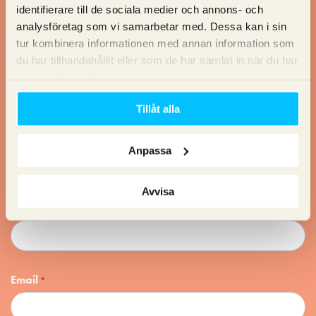
Vill du ha en offert?
identifierare till de sociala medier och annons- och
analysföretag som vi samarbetar med. Dessa kan i sin
tur kombinera informationen med annan information som
Vill du ha en offert av oss? Fyll i dina uppgifter så återkommer
du har tillhandahållit eller som de har samlat in när du har
vi med ett förslag!
använt deras tjänster.
Tillåt alla
Namn
*
Anpassa
Avvisa
Telefon
Email
*