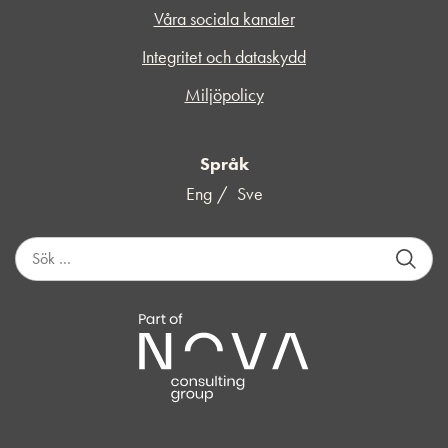
Våra sociala kanaler
Integritet och dataskydd
Miljöpolicy
Språk
Eng
Sve
S
ö
k
e
f
t
e
r
: