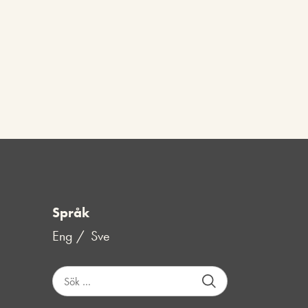
Språk
Eng
Sve
S
ö
k