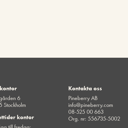
 kontor
Kontakta oss
gården 6
Pineberry AB
5 Stockholm
info@pineberry.com
08-525 00 663
ttider kontor
Org. nr: 556735-5002
g till fredag: