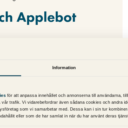
ch Applebot
ar Internet för att samla in den här
sen i dagsläget bara Gemini (Google) och
Information
vaScript. Däremot ingen av dessa:
User & GPTBot (OpenAI)
ies
för att anpassa innehållet och annonserna till användarna, til
vår trafik. Vi vidarebefordrar även sådana cookies och andra ident
)
ysföretag som vi samarbetar med. Dessa kan i sin tur kombine
kTok)
dahållit eller som de har samlat in när du har använt deras tjänst