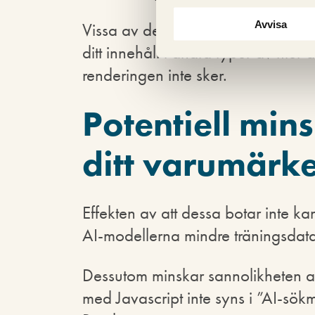
Avvisa
Vissa av dessa botar kan dock hämt
ditt innehåll i andra typer av filer 
renderingen inte sker.
Potentiell min
ditt varumärk
Effekten av att dessa botar inte kan 
AI-modellerna mindre träningsdata
Dessutom minskar sannolikheten att
med Javascript inte syns i ”AI-s