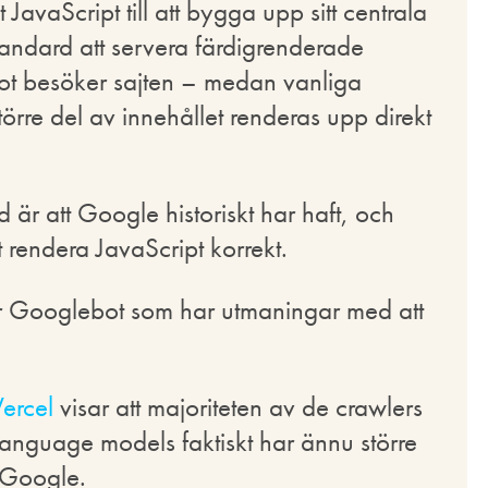
avaScript till att bygga upp sitt centrala
standard att servera färdigrenderade
ot besöker sajten – medan vanliga
örre del av innehållet renderas upp direkt
är att Google historiskt har haft, och
att rendera JavaScript korrekt.
 är Googlebot som har utmaningar med att
Vercel
visar att majoriteten av de crawlers
language models faktiskt har ännu större
 Google.