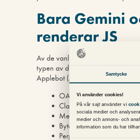
Bara Gemini o
renderar JS
Av de vanligaste botarna som crawl
typen av data är det enligt analy
Samtycke
Applebot (Apple) som renderar Ja
OAI-SearchBot, ChatGPT-
Vi använder cookies!
ClaudeBot (Anthropic)
På vår sajt använder vi
cook
sociala medier och analysera 
Meta-ExternalAgent (Meta
medier och annons- och anal
Bytespider (ByteDance/Ti
information som du har tillhan
PerplexityBot (Perplexity)