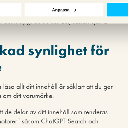
Anpassa
a och läsa andra filer än html. Så finns
är det möjligt att de ser det, fastän själva
skad synlighet för
e
läsa allt ditt innehåll är såklart att du ger
 om ditt varumärke.
 de delar av ditt innehåll som renderas
ökmotorer” såsom ChatGPT Search och