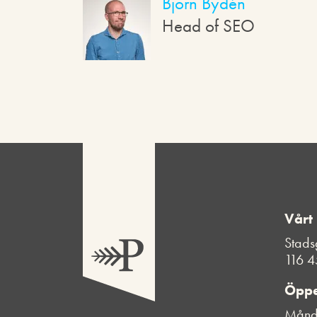
Björn Bydén
Head of SEO
Vårt
Stads
116 4
Öppe
Månda