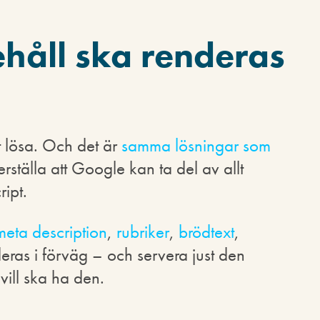
nehåll ska renderas
t lösa. Och det är
samma lösningar som
erställa att Google kan ta del av allt
ipt.
meta description
,
rubriker
,
brödtext
,
deras i förväg – och servera just den
vill ska ha den.