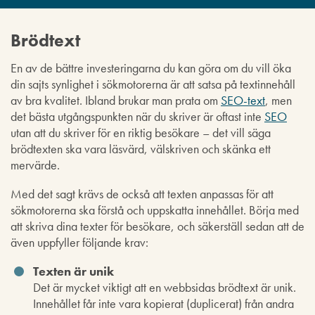
Brödtext
En av de bättre investeringarna du kan göra om du vill öka
din sajts synlighet i sökmotorerna är att satsa på textinnehåll
av bra kvalitet. Ibland brukar man prata om
SEO-text
, men
det bästa utgångspunkten när du skriver är oftast inte
SEO
utan att du skriver för en riktig besökare – det vill säga
brödtexten ska vara läsvärd, välskriven och skänka ett
mervärde.
Med det sagt krävs de också att texten anpassas för att
sökmotorerna ska förstå och uppskatta innehållet. Börja med
att skriva dina texter för besökare, och säkerställ sedan att de
även uppfyller följande krav:
Texten är unik
Det är mycket viktigt att en webbsidas brödtext är unik.
Innehållet får inte vara kopierat (duplicerat) från andra