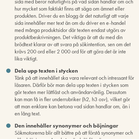
sida med beror naturligtvis på vad sidan handlar om och
hur mycket som faktiskt finns att säga om ämnet eller
produkten. Driver du en blogg är det naturligt att varje
sida innehåller mer text än om du driver en e-handel
med många produktsidor där texten endast utgörs av
produktbeskrivningen. Det viktiga är att du med din
brödtext klarar av att svara på sökintention, sen om det
krävs 200 ord eller 2 000 ord för att göra det är inte
lika viktigt.
Dela upp texten i stycken
Tänk på att innehållet ska vara relevant och intressant för
läsaren. Därför bör man dela upp texten i stycken som
gör texten mer lättläst och användarvänlig. Dessutom
kan man få in fler underrubriker (h2, h3 osv), vilket gör
att man enklare kan betona vad sidan handlar om, än i
en lång text.
Den innehåller synonymer och böjningar
Sökmotorerna blir allt bättre på att förstå synonymer och