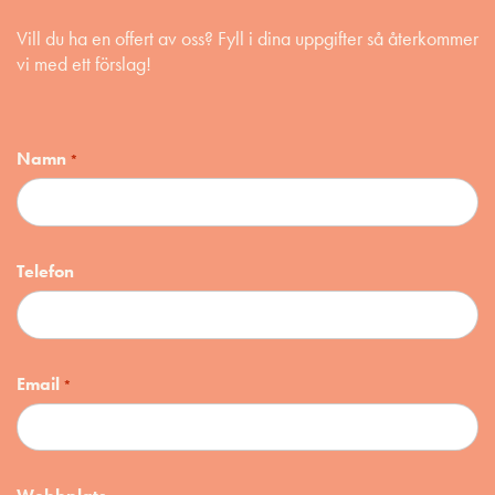
Vill du ha en offert av oss? Fyll i dina uppgifter så återkommer
vi med ett förslag!
Namn
*
Telefon
Email
*