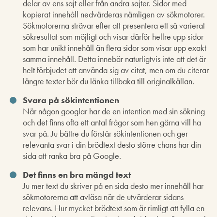
delar av ens sajt eller från andra sajter. Sidor med
kopierat innehåll nedvärderas nämligen av sökmotorer.
Sökmotorerna strävar efter att presentera ett så varierat
sökresultat som möjligt och visar därför hellre upp sidor
som har unikt innehåll än flera sidor som visar upp exakt
samma innehåll. Detta innebär naturligtvis inte att det är
helt förbjudet att använda sig av citat, men om du citerar
längre texter bör du länka tillbaka till originalkällan.
Svara på sökintentionen
När någon googlar har de en intention med sin sökning
och det finns ofta ett antal frågor som hen gärna vill ha
svar på. Ju bättre du förstår sökintentionen och ger
relevanta svar i din brödtext desto större chans har din
sida att ranka bra på Google.
Det finns en bra mängd text
Ju mer text du skriver på en sida desto mer innehåll har
sökmotorerna att avläsa när de utvärderar sidans
relevans. Hur mycket brödtext som är rimligt att fylla en