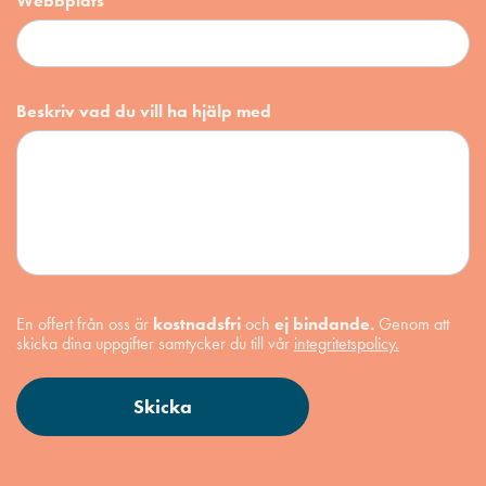
Webbplats
Beskriv vad du vill ha hjälp med
En offert från oss är
kostnadsfri
och
ej bindande.
Genom att
skicka dina uppgifter samtycker du till vår
integritetspolicy.