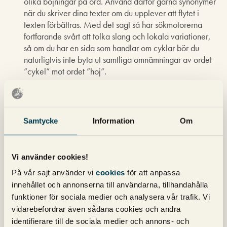
olika böjningar på ord. Använd därför gärna synonymer
när du skriver dina texter om du upplever att flytet i
texten förbättras. Med det sagt så har sökmotorerna
fortfarande svårt att tolka slang och lokala variationer,
så om du har en sida som handlar om cyklar bör du
naturligtvis inte byta ut samtliga omnämningar av ordet
”cykel” mot ordet ”hoj”.
Den innehåller inte keyword stuffing
Att fylla brödtexten till bredden med ett sökord kallas
”keyword stuffing” och kan vara direkt skadligt för sidan.
Samtycke
Information
Om
Undvik därför att nämna ditt sökord allt för många
gånger på sidan. Det är en metod som historiskt sett
fungerade väldigt bra för att ta positioner i äldre
Vi använder cookies!
sökmotorer, men i och med att de idag fokuserar på att
visa sidor av hög kvalité nedvärderas sidor som har en
På vår sajt använder vi
cookies
för att anpassa
allt för hög densitet av sökord. Den naturliga följdfrågan
innehållet och annonserna till användarna, tillhandahålla
blir då – hur ofta får man använda ett sökord utan att det
funktioner för sociala medier och analysera vår trafik. Vi
blir skadligt? Naturligtvis går det inte ge en exakt siffra,
vidarebefordrar även sådana cookies och andra
utan du får helt enkelt gå efter hur pass väl texten flyter
identifierare till de sociala medier och annons- och