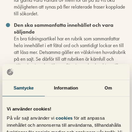
möjligheten att synas på fler relaterade fraser kopplade
till sökordet.
Den ska sammanfatta innehållet och vara
säljande
En bra tidningsartikel har en rubrik som sammanfattar
hela innehållet i ett fåtal ord och samtidigt lockar en till
att läsa mer. Detsamma gäller en välskriven huvudrubrik
på en sajt. Se därför till att rubriken är kärnfull och
säljande så att besökaren förstår att den har hittat till en
sida som är relevant för det den letar efter och därför vill
stanna kvar på sidan.
Samtycke
Information
Om
Den ska vara den grafiskt mest framträdande
Det ska synas att huvudrubriken är en huvudrubrik. Den
ska ligga högt upp på sidan och vara större än övrig text
Vi använder cookies!
på sidan.
Rubriken till en sida för gula tröjor skulle kunna lyda:
På vår sajt använder vi
cookies
för att anpassa
”Snygga gula tröjor”
innehållet och annonserna till användarna, tillhandahålla