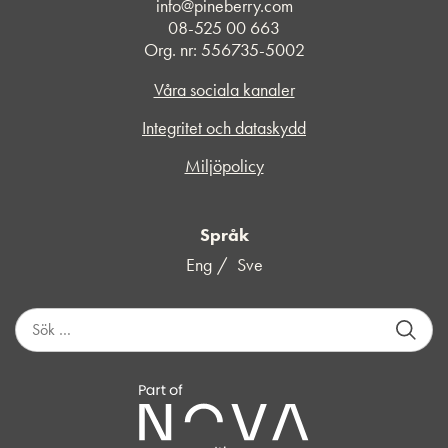
info@pineberry.com
08-525 00 663
Org. nr: 556735-5002
Våra sociala kanaler
Integritet och dataskydd
Miljöpolicy
Språk
Eng
Sve
S
ö
k
e
f
t
e
r