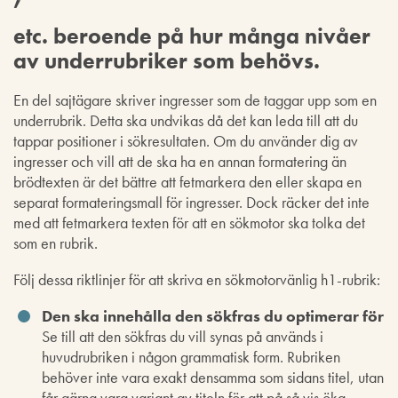
etc. beroende på hur många nivåer
av underrubriker som behövs.
En del sajtägare skriver ingresser som de taggar upp som en
underrubrik. Detta ska undvikas då det kan leda till att du
tappar positioner i sökresultaten. Om du använder dig av
ingresser och vill att de ska ha en annan formatering än
brödtexten är det bättre att fetmarkera den eller skapa en
separat formateringsmall för ingresser. Dock räcker det inte
med att fetmarkera texten för att en sökmotor ska tolka det
som en rubrik.
Följ dessa riktlinjer för att skriva en sökmotorvänlig h1-rubrik:
Den ska innehålla den sökfras du optimerar för
Se till att den sökfras du vill synas på används i
huvudrubriken i någon grammatisk form. Rubriken
behöver inte vara exakt densamma som sidans titel, utan
får gärna vara variant av titeln för att på så vis öka