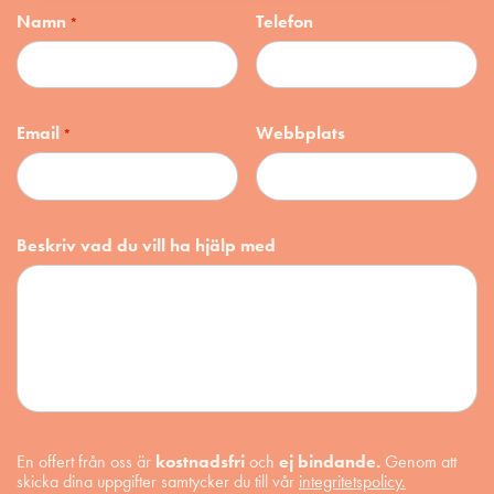
Namn
Telefon
*
Email
Webbplats
*
Beskriv vad du vill ha hjälp med
En offert från oss är
kostnadsfri
och
ej bindande.
Genom att
skicka dina uppgifter samtycker du till vår
integritetspolicy.