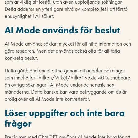
som är viktig att förstå, utan även uppföljande sökningar.
Detta adderar en ytterligare nivå av komplexitet i att förstå
ens synlighet i AI-söket.
AI Mode används för beslut
AI Mode används såklart mycket för att hitta information och
göra research. Men det används också ofta för att fatta
konkreta beslut.
Detta går bland annat att se genom att andelen sökningar
som innehåller ”Vilken/Vilket/Vilka” växte 40 % snabbare
än övriga sökningar i AI Mode under de senaste sex
månaderna. Detta kanske kan vara betryggande om du är
orolig över att AI Mode inte konverterar.
Löser uppgifter och inte bara
frågor
Precis som med ChatGPT används AI Mode inte bara för att