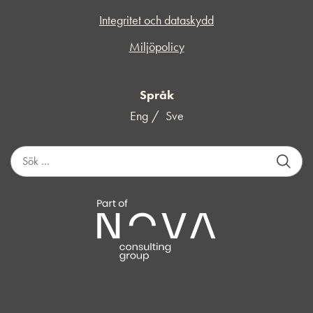
Integritet och dataskydd
Miljöpolicy
Språk
Eng
Sve
S
ö
k
e
f
t
e
r
: