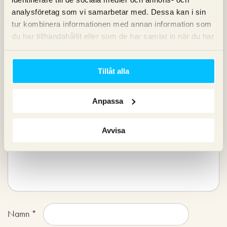
analysföretag som vi samarbetar med. Dessa kan i sin
tur kombinera informationen med annan information som
du har tillhandahållit eller som de har samlat in när du har
Lämna ett svar
använt deras tjänster.
Läs våra regler för kommentarer.
Din e-postadress kommer
Tillåt alla
inte publiceras.
Obligatoriska fält är märkta
*
Anpassa
Kommentar
*
Avvisa
Namn
*