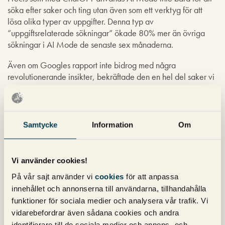
söka efter saker och ting utan även som ett verktyg för att
lösa olika typer av uppgifter. Denna typ av
”uppgiftsrelaterade sökningar” ökade 80% mer än övriga
sökningar i AI Mode de senaste sex månaderna.
Även om Googles rapport inte bidrog med några
revolutionerande insikter, bekräftade den en hel del saker vi
visste sedan tidigare. Den visar också på att det är komplext
att förstå ens kunders promptbeteende oavsett om det gäller
Googles AI Mode eller ChatGPT.
Samtycke
Information
Om
Just detta, att göra en kartläggning över vilka prompter som
är viktiga för din verksamhet, är en analys som vi numera gör
ofta åt våra kunder. Vill du också ha vår hjälp med detta?
Vi använder cookies!
Hör då gärna av dig
.
På vår sajt använder vi
cookies
för att anpassa
innehållet och annonserna till användarna, tillhandahålla
Michael Wahlgren
funktioner för sociala medier och analysera vår trafik. Vi
Grundare av Pineberry
vidarebefordrar även sådana cookies och andra
identifierare till de sociala medier och annons- och