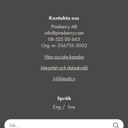
Kontakta oss
Pineberry AB
info@pineberry.com
08-525 00 663
Org. nr: 556735-5002
Våra sociala kanaler
Integritet och dataskydd
Miljöpolicy
Språk
Eng
Sve
S
ö