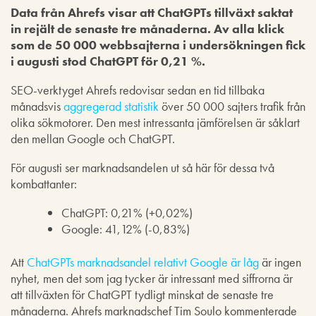
Data från Ahrefs visar att ChatGPTs tillväxt saktat
in rejält de senaste tre månaderna. Av alla klick
som de 50 000 webbsajterna i undersökningen fick
i augusti stod ChatGPT för 0,21 %.
SEO-verktyget Ahrefs redovisar sedan en tid tillbaka
månadsvis
aggregerad statistik
över 50 000 sajters trafik från
olika sökmotorer. Den mest intressanta jämförelsen är såklart
den mellan Google och ChatGPT.
För augusti ser marknadsandelen ut så här för dessa två
kombattanter:
ChatGPT: 0,21% (+0,02%)
Google: 41,12% (-0,83%)
Att
ChatGPTs marknadsandel relativt Google är låg
är ingen
nyhet, men det som jag tycker är intressant med siffrorna är
att tillväxten för ChatGPT tydligt minskat de senaste tre
månaderna. Ahrefs marknadschef Tim Soulo kommenterade