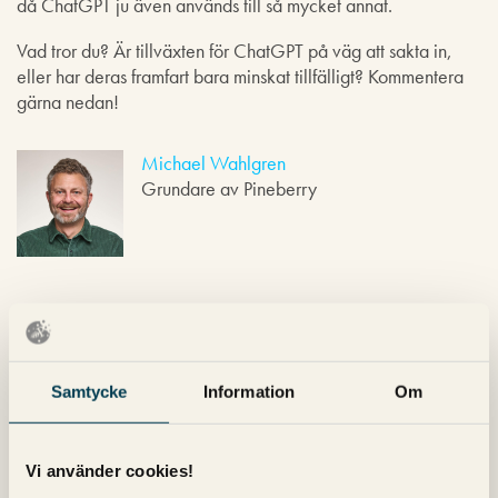
då ChatGPT ju även används till så mycket annat.
Vad tror du? Är tillväxten för ChatGPT på väg att sakta in,
eller har deras framfart bara minskat tillfälligt? Kommentera
gärna nedan!
Michael Wahlgren
Grundare av Pineberry
Lämna ett svar
Läs våra regler för kommentarer.
Din e-postadress kommer
Samtycke
Information
Om
inte publiceras.
Obligatoriska fält är märkta
*
Kommentar
*
Vi använder cookies!