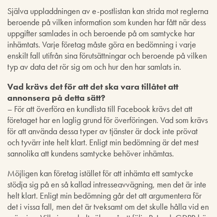
Själva uppladdningen av e-postlistan kan strida mot reglerna
beroende på vilken information som kunden har fått när dess
uppgifter samlades in och beroende på om samtycke har
inhämtats. Varje företag måste göra en bedömning i varje
enskilt fall utifrån sina förutsättningar och beroende på vilken
typ av data det rör sig om och hur den har samlats in.
Vad krävs det för att det ska vara tillåtet att
annonsera på detta sätt?
– För att överföra en kundlista till Facebook krävs det att
företaget har en laglig grund för överföringen. Vad som krävs
för att använda dessa typer av tjänster är dock inte prövat
och tyvärr inte helt klart. Enligt min bedömning är det mest
sannolika att kundens samtycke behöver inhämtas.
Möjligen kan företag istället för att inhämta ett samtycke
stödja sig på en så kallad intresseavvägning, men det är inte
helt klart. Enligt min bedömning går det att argumentera för
det i vissa fall, men det är tveksamt om det skulle hålla vid en