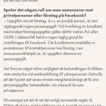
på det sätt som avses.
Spelar det någon roll om man annonserar mot
privatpersoner eller företag på Facebook?
– Uppgifter om ett företag, d.v.s. en juridisk person, är som
utgångpunkt ingen personuppgift. Vid överföring av kundlistor
med endast företagsuppgifter gäller därför varken PuL eller
GDPR. I sådana fall behövs ingen laglig grund för
överföringen till Facebook. Om kundlistorna innehåller e-
postadresser till kontaktpersoner hos företag, t.ex.
anna.ersson@delphi.se, är uppgiften däremot en
personuppgift.
Det finns en något större möjlighet att behandlingen är tillåten
utan samtycke vid marknadsföring till yrkespersoner. Detta för
att det typiskt sett anses mindre integritetskänsligt att få sina
personuppgifter behandlade i sin yrkesroll än som
privatperson.
Ett exempel på det är att det enligt nuvarande regler är
tillåtet att skicka marknadsföring via e-post till en person i sin