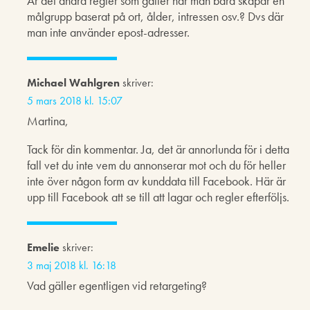
Är det andra regler som gäller när man bara skapar en
målgrupp baserat på ort, ålder, intressen osv.? Dvs där
man inte använder epost-adresser.
Michael Wahlgren
skriver:
5 mars 2018 kl. 15:07
Martina,
Tack för din kommentar. Ja, det är annorlunda för i detta
fall vet du inte vem du annonserar mot och du för heller
inte över någon form av kunddata till Facebook. Här är
upp till Facebook att se till att lagar och regler efterföljs.
Emelie
skriver:
3 maj 2018 kl. 16:18
Vad gäller egentligen vid retargeting?