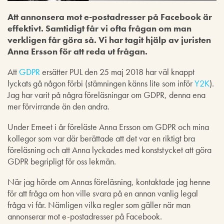
Att annonsera mot e-postadresser på Facebook är
effektivt. Samtidigt får vi ofta frågan om man
verkligen får göra så. Vi har tagit hjälp av juristen
Anna Ersson för att reda ut frågan.
Att
GDPR
ersätter PUL den 25 maj 2018 har väl knappt
lyckats gå någon förbi (stämningen känns lite som inför
Y2K
).
Jag har varit på några föreläsningar om GDPR, denna ena
mer förvirrande än den andra.
Under Emeet i år föreläste Anna Ersson om GDPR och mina
kollegor som var där berättade att det var en riktigt bra
föreläsning och att Anna lyckades med konststycket att göra
GDPR begripligt för oss lekmän.
När jag hörde om Annas föreläsning, kontaktade jag henne
för att fråga om hon ville svara på en annan vanlig legal
fråga vi får. Nämligen vilka regler som gäller när man
annonserar mot e-postadresser på Facebook.