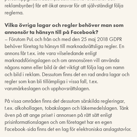
reklambyråer) får ett ökat ansvar för att självständigt följa
reglerna.
Vilka övriga lagar och regler behöver man som
annonsör ta hänsyn till på Facebook?
– Förutom PuL och från och med den 25 maj 2018 GDPR
behöver företag ta hänsyn till marknadsrättsliga regler. En
annons får t.ex. inte vara vilseledande enligt
marknadsföringslagen och om annonsören vill använda
någons namn eller bild är det viktigt att följa lag om namn
och bild i reklam. Dessutom finns det en rad andra lagar och
regler som kan bli tillämpliga i vissa fall, t.ex.
varumärkeslagen och upphovsrättslagen.
På vissa områden finns det dessutom särskilda regleringar,
t.ex. alkohollagen, tobakslagen och läkemedelslagen. Tänk
även på att ange priset i annonsen på rätt sätt enligt
prisinformationslagen och om företaget har en egen
Facebook-sida finns det en lag för elektroniska anslagstavlor.