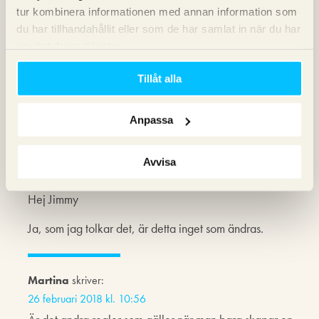
tillåtet att skicka marknadsföring via e-post till en person i
tur kombinera informationen med annan information som
sin yrkesroll utan att personen har haft en kundrelation
du har tillhandahållit eller som de har samlat in när du har
med företaget eller har samtyckt till marknadsföringen.
använt deras tjänster.
Det är aldrig tillåtet i förhållande till privatpersoner.”
Gäller detta även när GDPR träder in?
Tillåt alla
/Mikael
Anpassa
Michael Wahlgren
skriver:
Avvisa
4 december 2017 kl. 11:39
Hej Jimmy
Ja, som jag tolkar det, är detta inget som ändras.
Martina
skriver:
26 februari 2018 kl. 10:56