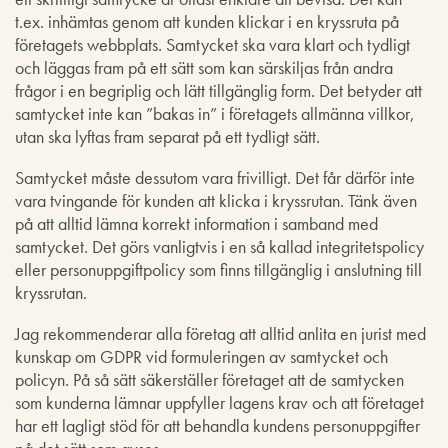
t.ex. inhämtas genom att kunden klickar i en kryssruta på
företagets webbplats. Samtycket ska vara klart och tydligt
och läggas fram på ett sätt som kan särskiljas från andra
frågor i en begriplig och lätt tillgänglig form. Det betyder att
samtycket inte kan ”bakas in” i företagets allmänna villkor,
utan ska lyftas fram separat på ett tydligt sätt.
Samtycket måste dessutom vara frivilligt. Det får därför inte
vara tvingande för kunden att klicka i kryssrutan. Tänk även
på att alltid lämna korrekt information i samband med
samtycket. Det görs vanligtvis i en så kallad integritetspolicy
eller personuppgiftpolicy som finns tillgänglig i anslutning till
kryssrutan.
Jag rekommenderar alla företag att alltid anlita en jurist med
kunskap om GDPR vid formuleringen av samtycket och
policyn. På så sätt säkerställer företaget att de samtycken
som kunderna lämnar uppfyller lagens krav och att företaget
har ett lagligt stöd för att behandla kundens personuppgifter