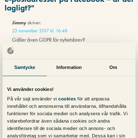
lagligt?
"
Jimmy
skriver:
23 november 2017 kl. 16:48
Gäller även GDPR för nyhetsbrev?
Michael Wahlgren
skriver:
Samtycke
Information
Om
24 november 2017 kl. 10:18
Jimmy,
Vi använder cookies!
Ja, det gäller även för nyhetsbrev.
På vår sajt använder vi
cookies
för att anpassa
innehållet och annonserna till användarna, tillhandahålla
funktioner för sociala medier och analysera vår trafik. Vi
Mikael
skriver:
vidarebefordrar även sådana cookies och andra
30 november 2017 kl. 08:56
identifierare till de sociala medier och annons- och
”Ett exempel på det är att det enligt nuvarande regler är
analysföretag som vi samarbetar med. Dessa kan i sin