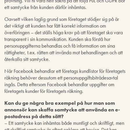
prövning. Vill ni vara helt säkra på att följa PuL och GDPR bör
ett samtycke från kunden därför inhämtas.
Oavsett vilken laglig grund som företaget stödjer sig på är
det viktigt att kunden har fått korrekt information om
överföringen – det ställs höga krav på att företaget ska vara
transparent i sin kommunikation. Kunden ska förstå hur
personuppgifterna behandlas och få information om sina
rättigheter, t.ex. rätten att invända mot behandlingen och att
återkalla sitt samtycke.
När Facebook behandlar ett företags kundlistor för företagets
räkning behöver dessutom ett personuppgiftsbiträdesavtal
ingås. Detta eftersom Facebook behandlar uppgifter om
företagets kunder för företagets räkning.
Kan du ge några bra exempel på hur man som
annonsör kan skaffa samtycke att använda en e-
postadress på detta sätt?
– Ett samtycke kan inhämtas både muntligt och skriftligt, men
ett skriftligt samtycke är oftast enklare att bevisa. Det kan