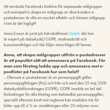
Att använda Facebooks funktion för anpassade målgrupper
och exempelvis skapa en målgrupp av dina kunders e-
postadresser är ofta en mycket effektiv och lönsam målgrupp.
Men är det lagligt?
Anna Ersson
är jurist på Advokatfirman
Delphi
där hon
är expert på dataskydd/GDPR, marknadsrätt och
konsumentfrågor och här följer mina frågor till henne:
Anna, att skapa målgrupper utifrån e-postadresser
är ett populärt sätt att annonsera på Facebook. Får
man som företag ladda upp och annonsera mot e-
postlistor på Facebook hur som helst?
– Eftersom e-postadresser är en personuppgift gäller
personuppgiftslagen (PuL) och från och med den 25 maj 2018
dataskyddsförordningen (GDPR). GDPR innebär en hel del
förändringar för alla företag som behandlar personuppgifter,
speciellt eftersom brott mot reglerna kan innebära risk för
böter upp till 4 % av omsättningen eller 20 miljoner euro.