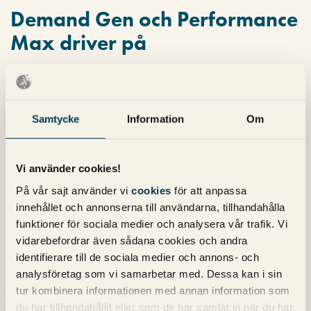
Demand Gen och Performance
Max driver på
Även Google anser att fler annonsörer borde hitta till
Youtube. Många nya stora kampanjtyper som lanserats inom
Google Ads som
Performance Max
och
Demand Gen
har en
YouTube-komponent. Detta är givetvis ett sätt från Google att
Samtycke
Information
Om
sälja annonsutrymme på Youtube utan att det skapas
specifika Youtube-kampanjer.
Vi använder cookies!
Inte bara annonsering
På vår sajt använder vi
cookies
för att anpassa
innehållet och annonserna till användarna, tillhandahålla
Youtube erbjuder inte bara en bra möjlighet när det gäller
funktioner för sociala medier och analysera vår trafik. Vi
annonsering, du kan även skapa stora värden genom att
vidarebefordrar även sådana cookies och andra
synas organiskt på Youtube. Att göra
Youtube SEO
påminner
identifierare till de sociala medier och annons- och
till stora delar om vanlig SEO även om det finns några saker
analysföretag som vi samarbetar med. Dessa kan i sin
som är specifika för optimering på Youtube.
tur kombinera informationen med annan information som
du har tillhandahållit eller som de har samlat in när du har