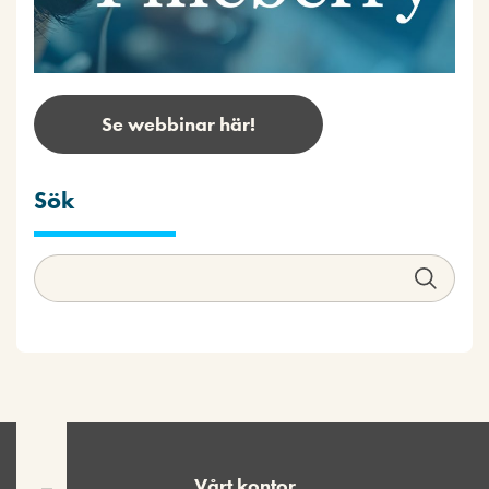
Se webbinar här!
Sök
Vårt kontor