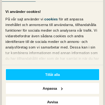
varit en efterlängtad funktion som visat sig fungerat väldigt
bra på Facebook. Glöm inte bort att lägga lite extra tid på
Vi använder cookies!
bra produktbilder för att maximera dina resultat.
På vår sajt använder vi
cookies
för att anpassa
Mest lästa posterna om SoMe
innehållet och annonserna till användarna, tillhandahålla
2016
funktioner för sociala medier och analysera vår trafik. Vi
vidarebefordrar även sådana cookies och andra
Guide – Automatiska regler på Facebook
identifierare till de sociala medier och annons- och
5 Tips för att lyckas med Facebook-annonsering
analysföretag som vi samarbetar med. Dessa kan i sin
Hur effektiv är din Instagram och Facebook-annonsering?
tur kombinera informationen med annan information som
Annonser i Facebook Messenger
du har tillhandahållit eller som de har samlat in när du har
använt deras tjänster.
Vi på Pineberry lämnar 2016 bakom oss och spänner blicken
framåt mot nya höjder under 2017!
Tillåt alla
Nicklas Krus
Anpassa
Senior Paid Social Specialist
Avvisa