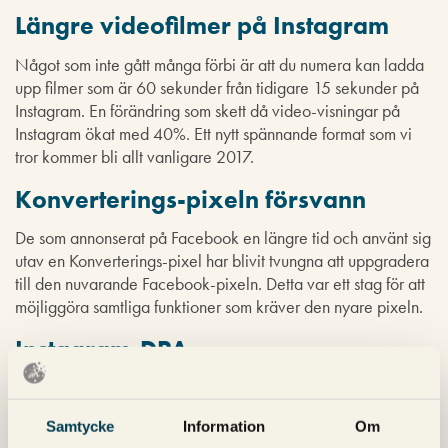
Längre videofilmer på Instagram
Något som inte gått många förbi är att du numera kan ladda
upp filmer som är 60 sekunder från tidigare 15 sekunder på
Instagram. En förändring som skett då video-visningar på
Instagram ökat med 40%. Ett nytt spännande format som vi
tror kommer bli allt vanligare 2017.
Konverterings-pixeln försvann
De som annonserat på Facebook en längre tid och använt sig
utav en Konverterings-pixel har blivit tvungna att uppgradera
till den nuvarande Facebook-pixeln. Detta var ett stag för att
möjliggöra samtliga funktioner som kräver den nyare pixeln.
Instagram-DPA
Under året som gått har vi också kunnat börja annonsera
med Dynamiska Produktannonser även på Instagram. En
Samtycke
Information
Om
kampanjinriktning som tidigt visat positiva resultat. Det har