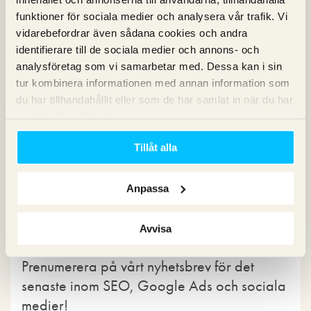
blivit det första företaget med ett kapital på 3 biljoner
dollar! Det är en otrolig prestation av Tim Cook och hans
funktioner för sociala medier och analysera vår trafik. Vi
team. För mig kommer Facebook att bli det andra
vidarebefordrar även sådana cookies och andra
företaget inom en snar framtid eftersom deras satsning på
identifierare till de sociala medier och annons- och
flerdimensionella universum verkligen är något utöver det
analysföretag som vi samarbetar med. Dessa kan i sin
vanliga! Jag ser också fram emot att lägga till och
tur kombinera informationen med annan information som
använda någon form av inbyggd kryptoplånbok från
du har tillhandahållit eller som de har samlat in när du har
Apple. Jag tror att det kommer att vara om några år, för
använt deras tjänster.
efterfrågan är enorm!
Tillåt alla
Kommentarsfältet är stängt.
Anpassa
Nyhetsbrev
Avvisa
Prenumerera på vårt nyhetsbrev för det
senaste inom SEO, Google Ads och sociala
medier!