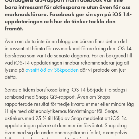
bara intressant för aktiesparare utan även för oss
marknadsförare. Facebook ger sin syn på iOS 14-
uppdateringen och hur de tänker tackla den
framåt.
Även om detta inte är en blogg om börsen finns det en del
intressant att hämta för oss marknadsförare kring den iOS 14-
börsfrossa som varit de senaste dagarna. För en bakgrund till
vad iOS-14 uppdateringen innebär rekommenderar jag att
lyssna på
avsnitt 68 av Sökpodden
där vi pratade om just
detta.
Senaste tidens börsfrossa kring iOS 14 började i torsdags i
samband med Snaps Q3-rapport. Även om Snaps
rapporterade resultat för tredje kvartalet mer eller mindre låg
i linje med aktieanalytikernas förväntningar föll Snaps
aktiekurs med 25 % till följd av Snap meddelat att iOS-14
uppdateringen påverkat dem mer än förväntat. Snap drog
även med sig de andra annonsjättarna i fallet, exempelvis