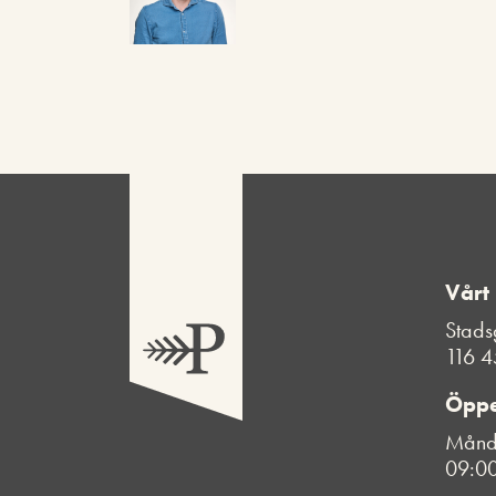
Vårt
Stads
116 4
Öppe
Månda
09:00