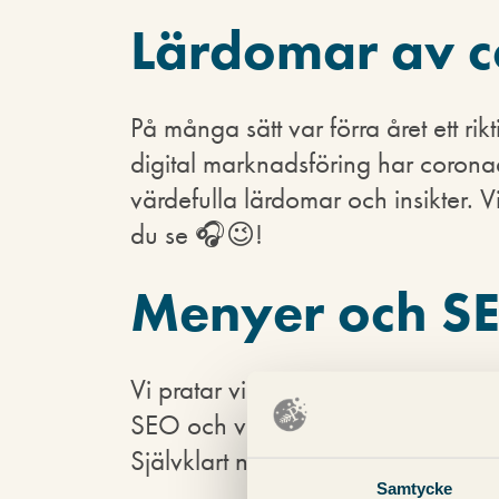
Lärdomar av c
På många sätt var förra året ett ri
digital marknadsföring har corona
värdefulla lärdomar och insikter. 
du se 🎧😉!
Menyer och S
Vi pratar vidare om varför varför 
SEO och vad som är viktigt att tä
Självklart nämner vi exempel på b
Samtycke