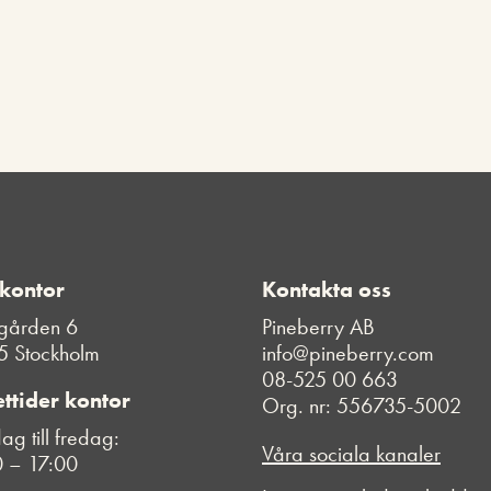
g
e
n
t
e
r
n
a
f
ö
r
a
t
t
h
 kontor
Kontakta oss
ö
gården 6
Pineberry AB
j
a
5 Stockholm
info@pineberry.com
e
08-525 00 663
l
ttider kontor
Org. nr: 556735-5002
l
e
g till fredag:
r
Våra sociala kanaler
 – 17:00
s
ä