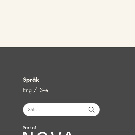
Språk
Eng
Sve
S
ö
k
e
f
t