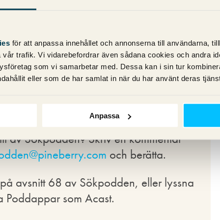
eringen &
ies
för att anpassa innehållet och annonserna till användarna, til
vår trafik. Vi vidarebefordrar även sådana cookies och andra ident
ysföretag som vi samarbetar med. Dessa kan i sin tur kombine
kas av kommande iOS 14-uppdatering
dahållit eller som de har samlat in när du har använt deras tjänst
bli spårade eller inte? Vi försöker reda
där långt ifrån alla svar finns ännu.
Anpassa
nitt av Sökpodden? Skriv en kommentar
odden@pineberry.com
och berätta.
 på avsnitt 68 av Sökpodden, eller lyssna
dra Poddappar som Acast.