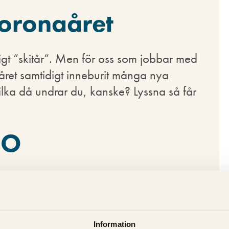
oronaåret
ktigt ”skitår”. Men för oss som jobbar med
året samtidigt inneburit många nya
Vilka då undrar du, kanske? Lyssna så får
EO
menyer och navigering är så viktiga för
nka på när du bygger din sajts meny.
ra och mindre bra menyer.
Information