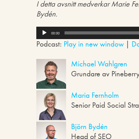
I detta avsnitt medverkar Marie 
Bydén.
L
j
00:00
u
Podcast:
Play in new window
|
D
d
s
p
Michael Wahlgren
e
l
Grundare av Pineberr
a
r
e
Maria Fernholm
Senior Paid Social Str
Björn Bydén
Head of SEO