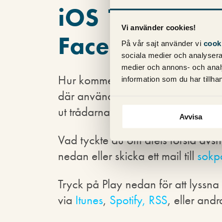
iOS 14-uppdat
Vi använder cookies!
Facebook Ads
På vår sajt använder vi
cook
sociala medier och analysera 
medier och annons- och anal
Hur kommer Facebook Ads påver
information som du har tillhan
där användare kan välja om de ska 
ut trådarna i detta krångliga ämne 
Avvisa
Vad tyckte du om årets första avs
nedan eller skicka ett mail till
sokp
Tryck på Play nedan för att lyssna
via
Itunes
,
Spotify,
RSS
, eller an