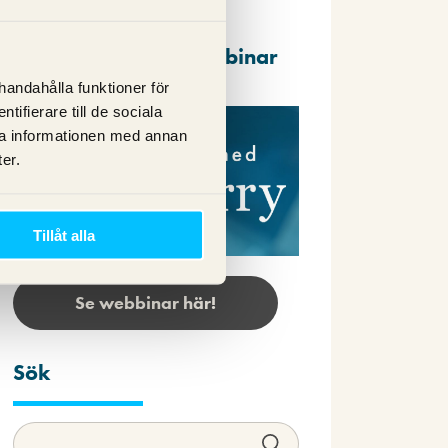
Repriser av våra webbinar
lhandahålla funktioner för
ifierare till de sociala
ra informationen med annan
er.
Tillåt alla
Se webbinar här!
Sök