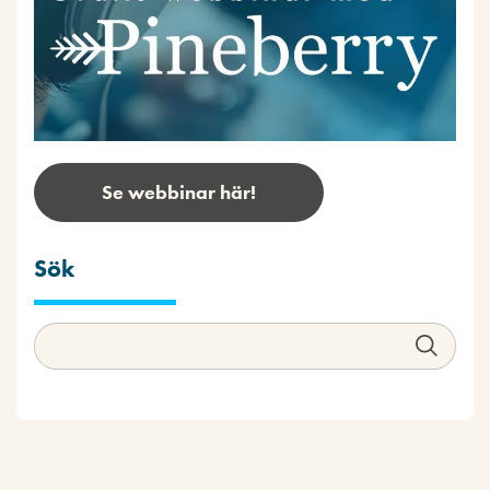
Se webbinar här!
Sök