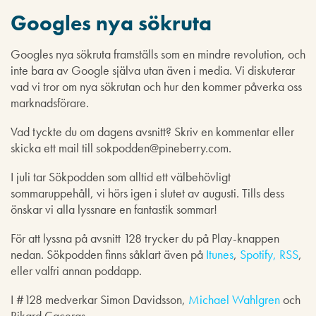
Googles nya sökruta
Googles nya sökruta framställs som en mindre revolution, och
inte bara av Google själva utan även i media. Vi diskuterar
vad vi tror om nya sökrutan och hur den kommer påverka oss
marknadsförare.
Vad tyckte du om dagens avsnitt? Skriv en kommentar eller
skicka ett mail till sokpodden@pineberry.com.
I juli tar Sökpodden som alltid ett välbehövligt
sommaruppehåll, vi hörs igen i slutet av augusti. Tills dess
önskar vi alla lyssnare en fantastik sommar!
För att lyssna på avsnitt 128 trycker du på Play-knappen
nedan. Sökpodden finns såklart även på
Itunes
,
Spotify,
RSS
,
eller valfri annan poddapp.
I #128 medverkar Simon Davidsson,
Michael Wahlgren
och
Rikard Caceras.