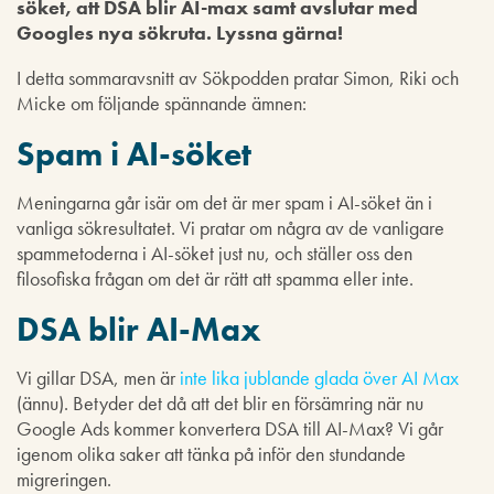
söket, att DSA blir AI-max samt avslutar med
Googles nya sökruta. Lyssna gärna!
I detta sommaravsnitt av Sökpodden pratar Simon, Riki och
Micke om följande spännande ämnen:
Spam i AI-söket
Meningarna går isär om det är mer spam i AI-söket än i
vanliga sökresultatet. Vi pratar om några av de vanligare
spammetoderna i AI-söket just nu, och ställer oss den
filosofiska frågan om det är rätt att spamma eller inte.
DSA blir AI-Max
Vi gillar DSA, men är
inte lika jublande glada över AI Max
(ännu). Betyder det då att det blir en försämring när nu
Google Ads kommer konvertera DSA till AI-Max? Vi går
igenom olika saker att tänka på inför den stundande
migreringen.