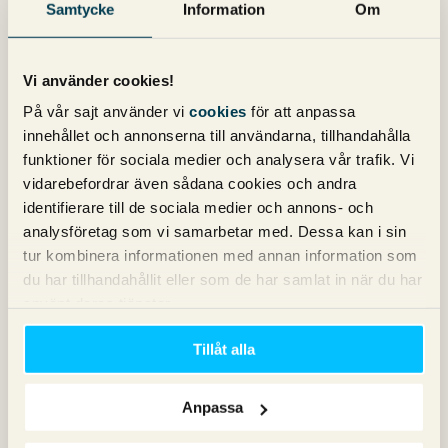
E-postadress
*
Samtycke
Information
Om
Vi använder cookies!
På vår sajt använder vi
cookies
för att anpassa
innehållet och annonserna till användarna, tillhandahålla
Nyhetsbrev
funktioner för sociala medier och analysera vår trafik. Vi
vidarebefordrar även sådana cookies och andra
Prenumerera på vårt nyhetsbrev för det
identifierare till de sociala medier och annons- och
analysföretag som vi samarbetar med. Dessa kan i sin
senaste inom SEO, Google Ads och sociala
tur kombinera informationen med annan information som
medier!
du har tillhandahållit eller som de har samlat in när du har
använt deras tjänster.
Tillåt alla
Anpassa
Kategorier