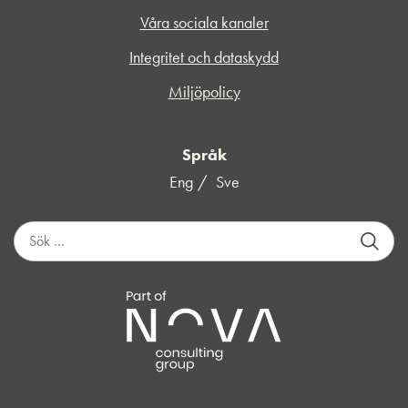
Våra sociala kanaler
Integritet och dataskydd
Miljöpolicy
Språk
Eng
Sve
S
ö
k
e
f
t
e
r
: