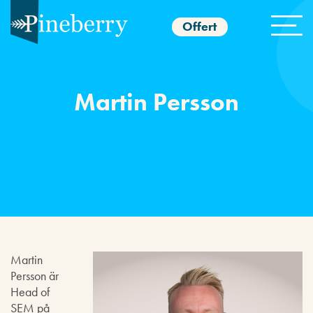
Offert
Martin Persson
Martin
Persson är
Head of
SEM på