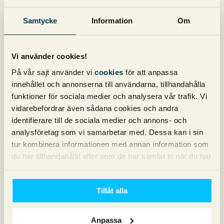
blev Google Ads är det intressant då namnbytet visar
vart Apple är på väg med sin annonseringsplattform.
Samtycke
Information
Om
16 april 2025
Kommentarer (0)
SEM - Google Ads
Vi använder cookies!
På vår sajt använder vi
cookies
för att anpassa
innehållet och annonserna till användarna, tillhandahålla
funktioner för sociala medier och analysera vår trafik. Vi
vidarebefordrar även sådana cookies och andra
identifierare till de sociala medier och annons- och
analysföretag som vi samarbetar med. Dessa kan i sin
tur kombinera informationen med annan information som
du har tillhandahållit eller som de har samlat in när du har
använt deras tjänster.
Tillåt alla
Insikter från SMX i München 2025
Av
Martin Persson
Anpassa