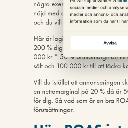
På vår sajt använder vi
cook
några exempel: Om du har 50 % i b
sociala medier och analysera 
nöjd med att annonseringen täcker
medier och annons- och anal
och du vill maximera din tillväxt
information som du har tillhan
Här är logiken att om du annonse
Avvisa
200 % dig 200 000 kr i intäkt. A
000 kr * 50 % bruttomarginal) till
sålt och 100 000 kr till att täcka 
Vill du istället att annonseringen 
en nettomarginal på 20 % då är 
för dig. Så vad som är en bra ROA
förutsättningar.