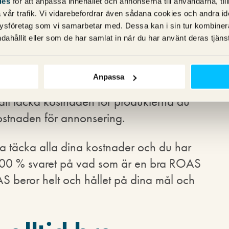
ies
för att anpassa innehållet och annonserna till användarna, til
ruttomarginal på det du säljer, du är
vår trafik. Vi vidarebefordrar även sådana cookies och andra ident
 dina direkta kostnader för produkten
ysföretag som vi samarbetar med. Dessa kan i sin tur kombine
 – då är 200 % en bra ROAS.
dahållit eller som de har samlat in när du har använt deras tjänst
rar för 100 000 kr så ger en ROAS på
Anpassa
v dessa 200 000 kr går 100 000 kr (200
 att täcka kostnaden för produkterna du
kostnaden för annonsering.
ska täcka alla dina kostnader och du har
500 % svaret på vad som är en bra ROAS
S beror helt och hållet på dina mål och