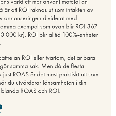
ens värld ett mer använt mätetal än
 är att ROI räknas ut som intäkten av
v annonseringen dividerat med
 samma exempel som ovan blir ROI 367
 000 kr). ROI blir alltid 100%-enheter
.
ättre än ROI eller tvärtom, det är bara
e gör samma sak. Men då de flesta
 just ROAS är det mest praktiskt att som
är du utvärderar lönsamheten i din
nte blanda ROAS och ROI.
?