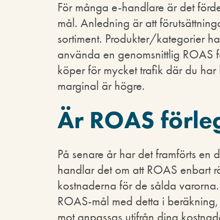
För många e-handlare är det förde
mål. Anledning är att förutsättning
sortiment. Produkter/kategorier har
använda en genomsnittlig ROAS för 
köper för mycket trafik där du har l
marginal är högre.
Är ROAS förle
På senare år har det framförts en 
handlar det om att ROAS enbart räk
kostnaderna för de sålda varorna. S
ROAS-mål med detta i beräkning, 
mot anpassas utifrån dina kostnad