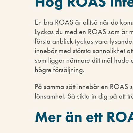
Hög ROAS inte 
En bra ROAS är alltså när du kom
Lyckas du med en ROAS som är myc
första anblick tyckas vara lysan
innebär med största sannolikhet at
som ligger närmare ditt mål hade du
högre försäljning.
På samma sätt innebär en ROAS som
lönsamhet. Så sikta in dig på att tr
Mer än ett RO