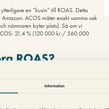
ytterligare en ”kusin” till ROAS. Detta
t av Amazon. ACOS mäter exakt samma sak
h nämnaren byter plats). Så om vi
r ACOS: 21,4 % (120 000 kr / 560 000
bra ROAS?
, vad är en bra ROAS? Det är lite som att
alla fall om du ska svara med en siffra som
Information
.
ller målet med din annonsering. Vi tar