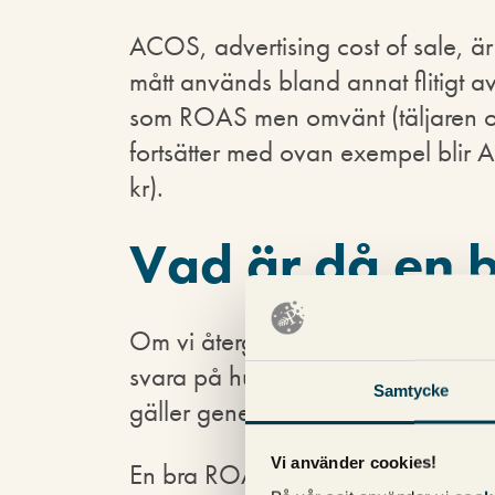
ACOS, advertising cost of sale, är 
mått används bland annat flitig
som ROAS men omvänt (täljaren oc
fortsätter med ovan exempel bli
kr).
Vad är då en 
Om vi återgår till ursprungsfrågan
svara på hur långt ett snöre är, i 
Samtycke
gäller generellt för alla e-handlare
Vi använder cookies!
En bra ROAS är en ROAS som uppfy