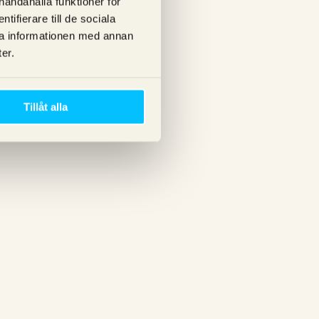
lhandahålla funktioner för
ifierare till de sociala
ra informationen med annan
er.
Tillåt alla