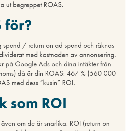
ena ut begreppet ROAS.
 för?
ng spend / return on ad spend och räknas
 dividerat med kostnaden av annonsering.
r på Google Ads och dina intäkter från
ve moms) då är din ROAS: 467 % (560 000
ROAS med dess ”kusin” ROI.
k som ROI
ven om de är snarlika. ROI (return on