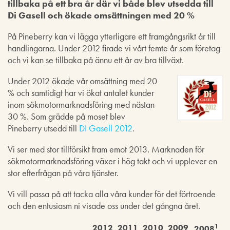
tillbaka på ett bra år där vi både blev utsedda till
Di Gasell och ökade omsättningen med 20 %
På Pineberry kan vi lägga ytterligare ett framgångsrikt år till
handlingarna. Under 2012 firade vi vårt femte år som företag
och vi kan se tillbaka på ännu ett år av bra tillväxt.
Under 2012 ökade vår omsättning med 20
% och samtidigt har vi ökat antalet kunder
inom sökmotormarknadsföring med nästan
30 %. Som grädde på moset blev
Pineberry utsedd till
DI Gasell 2012
.
Vi ser med stor tillförsikt fram emot 2013. Marknaden för
sökmotormarknadsföring växer i hög takt och vi upplever en
stor efterfrågan på våra tjänster.
Vi vill passa på att tacka alla våra kunder för det förtroende
och den entusiasm ni visade oss under det gångna året.
1
2012
2011
2010
2009
2008