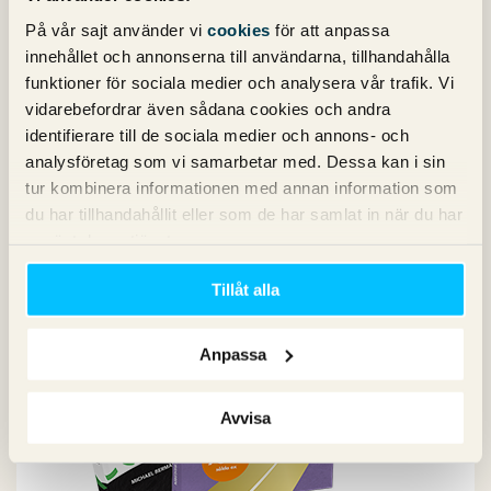
SEM
Sociala medier
På vår sajt använder vi
cookies
för att anpassa
Sökpodden
innehållet och annonserna till användarna, tillhandahålla
Webbanalys
funktioner för sociala medier och analysera vår trafik. Vi
vidarebefordrar även sådana cookies och andra
identifierare till de sociala medier och annons- och
Våra böcker om SEO och Google Ads
analysföretag som vi samarbetar med. Dessa kan i sin
tur kombinera informationen med annan information som
du har tillhandahållit eller som de har samlat in när du har
använt deras tjänster.
Tillåt alla
Anpassa
Avvisa