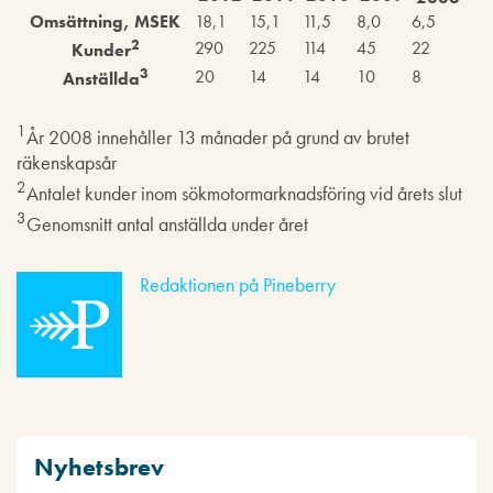
Omsättning, MSEK
18,1
15,1
11,5
8,0
6,5
2
290
225
114
45
22
Kunder
3
20
14
14
10
8
Anställda
1
År 2008 innehåller 13 månader på grund av brutet
räkenskapsår
2
Antalet kunder inom sökmotormarknadsföring vid årets slut
3
Genomsnitt antal anställda under året
Redaktionen på Pineberry
Nyhetsbrev