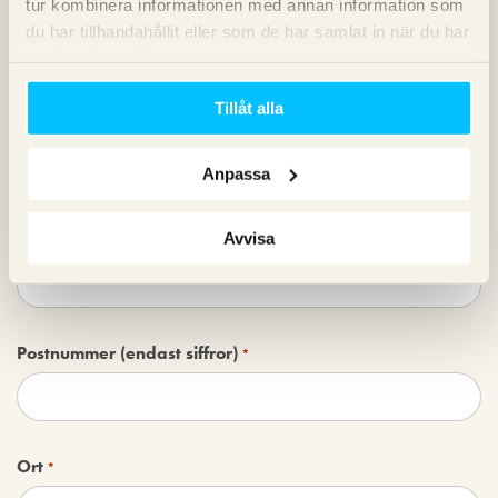
tur kombinera informationen med annan information som
Telefonnummer
*
du har tillhandahållit eller som de har samlat in när du har
använt deras tjänster.
Tillåt alla
Din e-post (Fakturan skickas hit)
*
Anpassa
Adress
Avvisa
*
Postnummer (endast siffror)
*
Ort
*