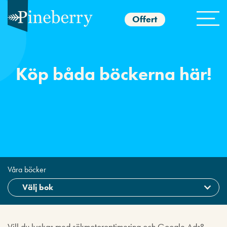
Offert
Köp båda böckerna här!
Våra böcker
Vill du lyckas med sökmotoroptimering och Google Ads?