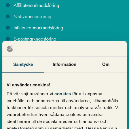
Affiliatemarknadsföring
Nativeannonsering
Influencermarknadsföring
E-postmarknadsföring
App-annonsering
IP-styrd annonsering
Samtycke
Information
Om
Poddar
Radio
Vi använder cookies!
På vår sajt använder vi
cookies
för att anpassa
Linjär-TV
innehållet och annonserna till användarna, tillhandahålla
Play-TV
funktioner för sociala medier och analysera vår trafik. Vi
vidarebefordrar även sådana cookies och andra
Utomusreklam
identifierare till de sociala medier och annons- och
Print
analysföretag som vi samarbetar med. Dessa kan i sin