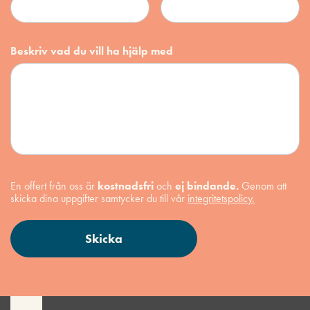
Beskriv vad du vill ha hjälp med
En offert från oss är
kostnadsfri
och
ej bindande.
Genom att
skicka dina uppgifter samtycker du till vår
integritetspolicy.