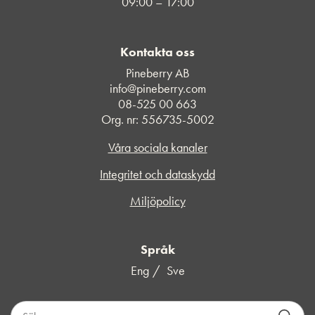
09:00 – 17:00
Kontakta oss
Pineberry AB
info@pineberry.com
08-525 00 663
Org. nr: 556735-5002
Våra sociala kanaler
Integritet och dataskydd
Miljöpolicy
Språk
Eng
Sve
S