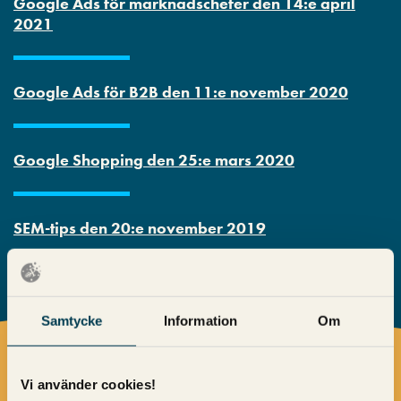
Google Ads för marknadschefer den 14:e april
2021
Google Ads för B2B den 11:e november 2020
Google Shopping den 25:e mars 2020
SEM-tips den 20:e november 2019
Samtycke
Information
Om
Träffa våra experter!
Vi använder cookies!