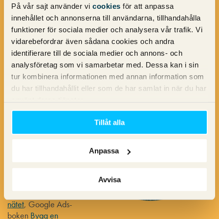
På vår sajt använder vi
cookies
för att anpassa
innehållet och annonserna till användarna, tillhandahålla
funktioner för sociala medier och analysera vår trafik. Vi
Michael Wahlgren
vidarebefordrar även sådana cookies och andra
identifierare till de sociala medier och annons- och
analysföretag som vi samarbetar med. Dessa kan i sin
tur kombinera informationen med annan information som
Pineberrys grundare
du har tillhandahållit eller som de har samlat in när du har
Michael Wahlgren
använt deras tjänster.
som med sina 20 år
inom
Tillåt alla
sökmotormarknadsfö
ring är en av
Sveriges främsta
Anpassa
experter inom
området. Michael är
Avvisa
författare till SEO-
boken
Guldläge på
nätet
, Google Ads-
boken
Bygg en