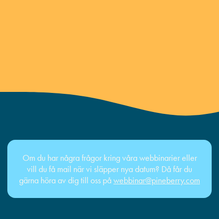
Om du har några frågor kring våra webbinarier eller
vill du få mail när vi släpper nya datum? Då får du
gärna höra av dig till oss på
webbinar@pineberry.com