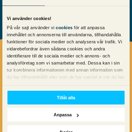
Vi använder cookies!
På vår sajt använder vi
cookies
för att anpassa
innehållet och annonserna till användarna, tillhandahålla
funktioner för sociala medier och analysera vår trafik. Vi
vidarebefordrar även sådana cookies och andra
Träffa våra experter!
identifierare till de sociala medier och annons- och
analysföretag som vi samarbetar med. Dessa kan i sin
tur kombinera informationen med annan information som
du har tillhandahållit eller som de har samlat in när du har
använt deras tjänster.
Michael Wahlgren
Tillåt alla
Pineberrys grundare
Anpassa
Michael Wahlgren
som med sina 20 år
Avvisa