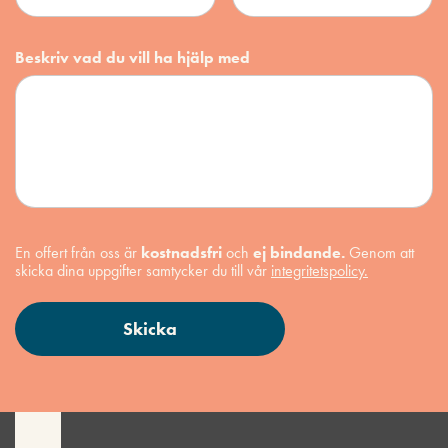
Beskriv vad du vill ha hjälp med
En offert från oss är
kostnadsfri
och
ej bindande.
Genom att
skicka dina uppgifter samtycker du till vår
integritetspolicy.