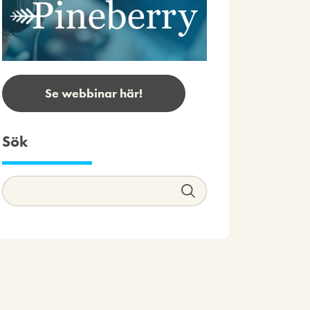
Se webbinar här!
Sök