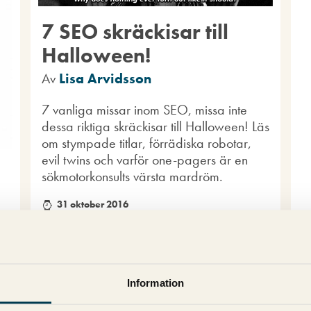
7 SEO skräckisar till
Halloween!
Av
Lisa Arvidsson
7 vanliga missar inom SEO, missa inte
dessa riktiga skräckisar till Halloween! Läs
om stympade titlar, förrädiska robotar,
evil twins och varför one-pagers är en
sökmotorkonsults värsta mardröm.
31 oktober 2016
Kommentarer (0)
SEO
r?
Information
är