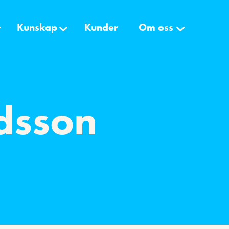
Kunskap
Kunder
Om oss
idsson