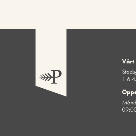
Vårt
Stads
116 4
Öppe
Månda
09:00