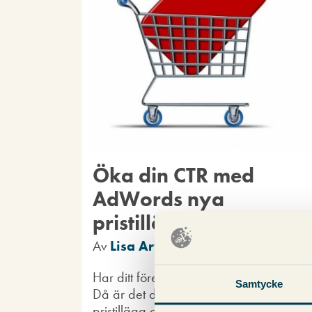
Öka din CTR med
AdWords nya
pristillägg
Av
Lisa Arvidsson
Har ditt företag konkurrenskraftiga prise
Samtycke
Då är det dags att testa Adwords nya
pristillägg och boosta er annonsering! L