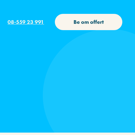
08-559 23 991
Be om offert