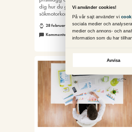
dig hur du går tillväga hos oss på
Vi använder cookies!
sökmotorkonsult.se
På vår sajt använder vi
cook
sociala medier och analysera 
28 februari 2017
medier och annons- och anal
Kommentarer (0)
SEM - Google Ads
information som du har tillhan
Avvisa