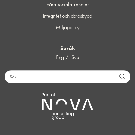
Våra sociala kanaler
Integritet och dataskydd
Miljöpolicy
Språk
Eng
Sve
S
ö
k
e
f
t
e
r
: