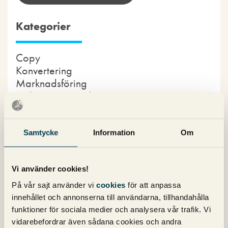
Kategorier
Copy
Konvertering
Marknadsföring
Nyheter om Pineberry
SEO
SEM
Sociala medier
Samtycke
Information
Om
Sökpodden
Webbanalys
Vi använder cookies!
På vår sajt använder vi
cookies
för att anpassa
Våra böcker om SEO och Google Ads
innehållet och annonserna till användarna, tillhandahålla
funktioner för sociala medier och analysera vår trafik. Vi
vidarebefordrar även sådana cookies och andra